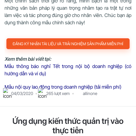
Một chính sách thời giờ rõ ràng, minh bạch là một trong
những văn bản pháp lý quan trọng nhằm tạo ra trật tự nơi
làm việc và tác phong đúng giờ cho nhân viên. Chúc bạn áp
dụng thành công mẫu chính sách này!
ĐĂNG KÝ NHẬN TÀI LIỆU VÀ TRẢI NGHIỆM SẢN PHẨM MIỄN PHÍ
Xem thêm bài viết tại:
Mẫu thông báo nghỉ Tết trong nội bộ doanh nghiệp (có
hướng dẫn và ví dụ)
Mẫu nội quy lao động trong doanh nghiệp (tải miễn phí)
04/03/2020
265 lượt xem
allinone
Ứng dụng kiến thức quản trị vào
thực tiễn