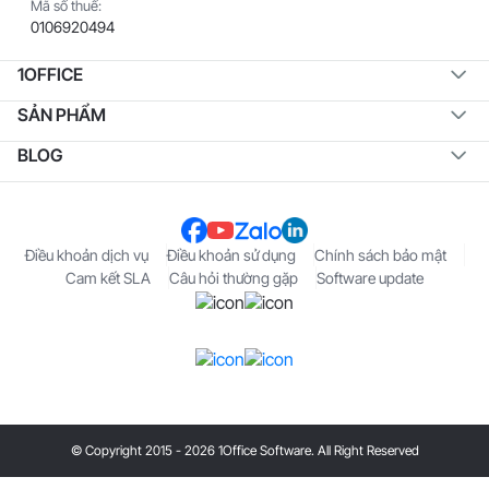
Mã số thuế:
0106920494
1OFFICE
SẢN PHẨM
BLOG
Điều khoản dịch vụ
Điều khoản sử dụng
Chính sách bảo mật
Cam kết SLA
Câu hỏi thường gặp
Software update
© Copyright 2015 - 2026 1Office Software. All Right Reserved