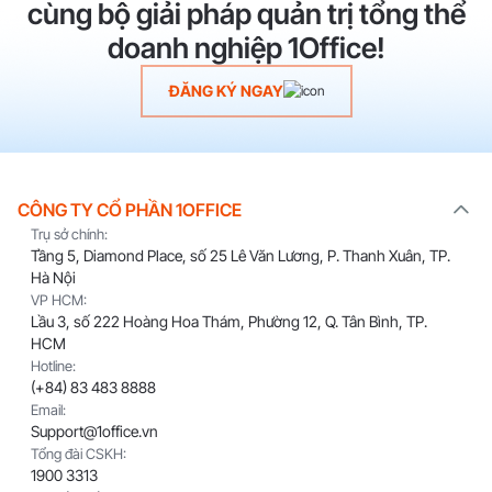
cùng bộ giải pháp quản trị tổng thể
doanh nghiệp 1Office!
ĐĂNG KÝ NGAY
CÔNG TY CỔ PHẦN 1OFFICE
Trụ sở chính:
Tầng 5, Diamond Place, số 25 Lê Văn Lương, P. Thanh Xuân, TP.
Hà Nội
VP HCM:
Lầu 3, số 222 Hoàng Hoa Thám, Phường 12, Q. Tân Bình, TP.
HCM
Hotline:
(+84) 83 483 8888
Email:
Support@1office.vn
Tổng đài CSKH:
1900 3313