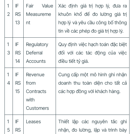
1
IF
Fair Value
Xác định giá trị hợp lý, đưa ra
2
RS
Measureme
khuôn khổ để đo lường giá trị
13
nt
hợp lý và yêu cầu công bố thông
tin về các phép đo giá trị hợp lý.
1
IF
Regulatory
Quy định việc hạch toán đặc biệt
3
RS
Deferral
đối với các tác động của việc
14
Accounts
điều tiết tỷ giá.
1
IF
Revenue
Cung cấp một mô hình ghi nhận
4
RS
from
doanh thu toàn diện cho tất cả
15
Contracts
các hợp đồng với khách hàng.
with
Customers
1
IF
Leases
Thiết lập các nguyên tắc ghi
5
RS
nhận, đo lường, lập và trình bày