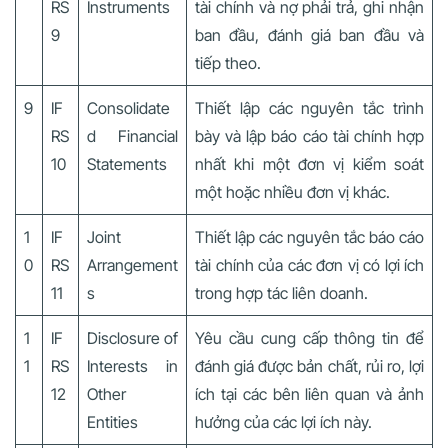
RS
Instruments
tài chính và nợ phải trả, ghi nhận
9
ban đầu, đánh giá ban đầu và
tiếp theo.
9
IF
Consolidate
Thiết lập các nguyên tắc trình
RS
d Financial
bày và lập báo cáo tài chính hợp
10
Statements
nhất khi một đơn vị kiểm soát
một hoặc nhiều đơn vị khác.
1
IF
Joint
Thiết lập các nguyên tắc báo cáo
0
RS
Arrangement
tài chính của các đơn vị có lợi ích
11
s
trong hợp tác liên doanh.
1
IF
Disclosure of
Yêu cầu cung cấp thông tin để
1
RS
Interests in
đánh giá được bản chất, rủi ro, lợi
12
Other
ích tại các bên liên quan và ảnh
Entities
hưởng của các lợi ích này.