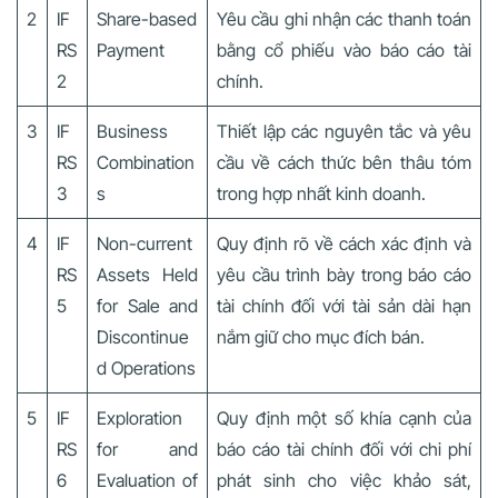
2
IF
Share-based
Yêu cầu ghi nhận các thanh toán
RS
Payment
bằng cổ phiếu vào báo cáo tài
2
chính.
3
IF
Business
Thiết lập các nguyên tắc và yêu
RS
Combination
cầu về cách thức bên thâu tóm
3
s
trong hợp nhất kinh doanh.
4
IF
Non-current
Quy định rõ về cách xác định và
RS
Assets Held
yêu cầu trình bày trong báo cáo
5
for Sale and
tài chính đối với tài sản dài hạn
Discontinue
nắm giữ cho mục đích bán.
d Operations
5
IF
Exploration
Quy định một số khía cạnh của
RS
for and
báo cáo tài chính đối với chi phí
6
Evaluation of
phát sinh cho việc khảo sát,