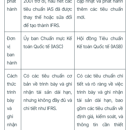
phát
2001 trở đi, hầu hết các
cập nhật và phát hành
hành
tiêu chuẩn IAS đã được
thêm các tiêu chuẩn
thay thế hoặc sửa đổi
mới.
để tạo thành IFRS.
Đơn
Ủy ban Chuẩn mực Kế
Hội đồng Tiêu chuẩn
vị
toán Quốc tế (IASC)
Kế toán Quốc tế (IASB)
ban
hành
Cách
Có các tiêu chuẩn cơ
Có các tiêu chuẩn chi
thức
bản về trình bày và ghi
tiết và rõ ràng về việc
trình
nhận tài sản dài hạn,
trình bày và ghi nhận
bày
nhưng không đầy đủ và
tài sản dài hạn, bao
và
chi tiết như IFRS.
gồm các tiêu chuẩn về
ghi
định giá, kiểm soát, và
nhận
thông tin cần thiết