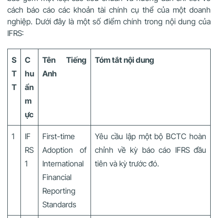
cách báo cáo các khoản tài chính cụ thể của một doanh
nghiệp. Dưới đây là một số điểm chính trong nội dung của
IFRS:
S
C
Tên Tiếng
Tóm tắt nội dung
T
hu
Anh
T
ẩn
m
ực
1
IF
First-time
Yêu cầu lập một bộ BCTC hoàn
RS
Adoption of
chỉnh về kỳ báo cáo IFRS đầu
1
International
tiên và kỳ trước đó.
Financial
Reporting
Standards