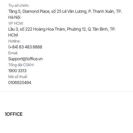
Trụ sở chính:
Tầng 5, Diamond Place, số 25 Lê Văn Lương, P. Thanh Xuân, TP.
Hà Nội
VP HCM:
Lầu 3, số 222 Hoàng Hoa Thám, Phường 12, Q. Tân Bình, TP.
HCM
Hotline:
(+84) 83 483 8888
Email:
Support@1office.vn
Tổng đài CSKH:
1900 3313
Mã số thuế:
0106920494
1OFFICE