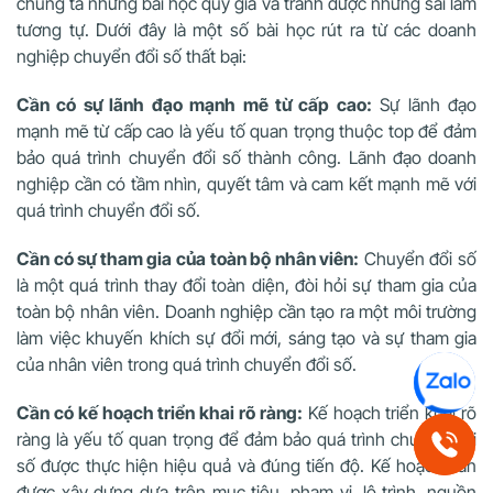
chúng ta những bài học quý giá và tránh được những sai lầm
tương tự. Dưới đây là một số bài học rút ra từ các doanh
nghiệp chuyển đổi số thất bại:
Cần có sự lãnh đạo mạnh mẽ từ cấp cao:
Sự lãnh đạo
mạnh mẽ từ cấp cao là yếu tố quan trọng thuộc top để đảm
bảo quá trình chuyển đổi số thành công. Lãnh đạo doanh
nghiệp cần có tầm nhìn, quyết tâm và cam kết mạnh mẽ với
quá trình chuyển đổi số.
Cần có sự tham gia của toàn bộ nhân viên:
Chuyển đổi số
là một quá trình thay đổi toàn diện, đòi hỏi sự tham gia của
toàn bộ nhân viên. Doanh nghiệp cần tạo ra một môi trường
làm việc khuyến khích sự đổi mới, sáng tạo và sự tham gia
của nhân viên trong quá trình chuyển đổi số.
Cần có kế hoạch triển khai rõ ràng:
Kế hoạch triển khai rõ
ràng là yếu tố quan trọng để đảm bảo quá trình chuyển đổi
số được thực hiện hiệu quả và đúng tiến độ. Kế hoạch cần
được xây dựng dựa trên mục tiêu, phạm vi, lộ trình, nguồn