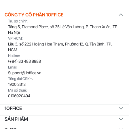
CÔNG TY CỔ PHẦN 1OFFICE
Trụ sở chính:
Tầng 5, Diamond Place, số 25 Lê Văn Lương, P. Thanh Xuân, TP.
Hà Nội
VP HCM:
Lầu 3, số 222 Hoàng Hoa Thám, Phường 12, Q. Tân Bình, TP.
HCM
Hotline:
(+84) 83 483 8888
Email:
Support@1office.vn
Tổng đài CSKH:
1900 3313
Mã số thuế:
0106920494
1OFFICE
SẢN PHẨM