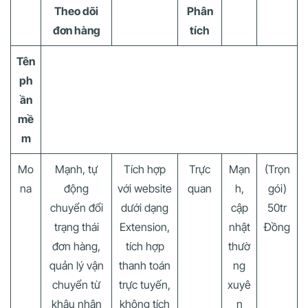
Theo dõi
Phân
đơn hàng
tích
Tên
ph
ần
mề
m
Mo
Mạnh, tự
Tích hợp
Trực
Mạn
(Trọn
na
động
với website
quan
h,
gói)
chuyển đổi
dưới dạng
cập
50tr
trạng thái
Extension,
nhật
Đồng
đơn hàng,
tích hợp
thườ
quản lý vận
thanh toán
ng
chuyển từ
trực tuyến,
xuyê
khâu nhận
không tích
n