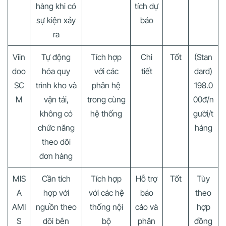
hàng khi có
tích dự
sự kiện xảy
báo
ra
Viin
Tự động
Tích hợp
Chi
Tốt
(Stan
doo
hóa quy
với các
tiết
dard)
SC
trình kho và
phân hệ
198.0
M
vận tải,
trong cùng
00đ/n
không có
hệ thống
gười/t
chức năng
háng
theo dõi
đơn hàng
MIS
Cần tích
Tích hợp
Hỗ trợ
Tốt
Tùy
A
hợp với
với các hệ
báo
theo
AMI
nguồn theo
thống nội
cáo và
hợp
S
dõi bên
bộ
phân
đồng