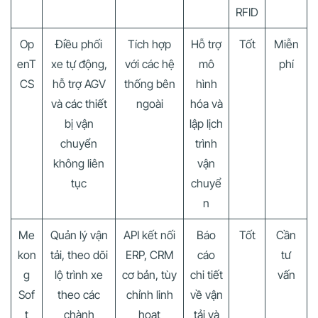
RFID
Op
Điều phối
Tích hợp
Hỗ trợ
Tốt
Miễn
enT
xe tự động,
với các hệ
mô
phí
CS
hỗ trợ AGV
thống bên
hình
và các thiết
ngoài
hóa và
bị vận
lập lịch
chuyển
trình
không liên
vận
tục
chuyể
n
Me
Quản lý vận
API kết nối
Báo
Tốt
Cần
kon
tải, theo dõi
ERP, CRM
cáo
tư
g
lộ trình xe
cơ bản, tùy
chi tiết
vấn
Sof
theo các
chỉnh linh
về vận
t
chành
hoạt
tải và