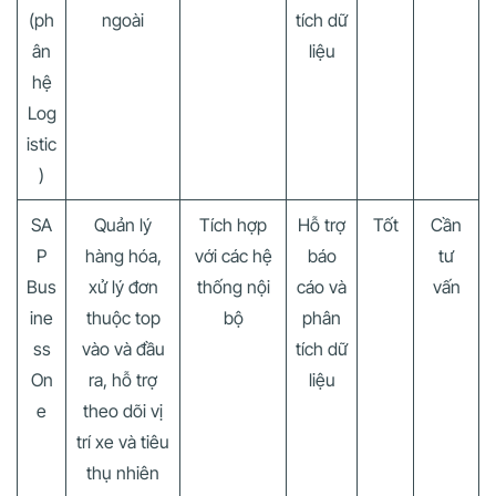
(ph
ngoài
tích dữ
ân
liệu
hệ
Log
istic
)
SA
Quản lý
Tích hợp
Hỗ trợ
Tốt
Cần
P
hàng hóa,
với các hệ
báo
tư
Bus
xử lý đơn
thống nội
cáo và
vấn
ine
thuộc top
bộ
phân
ss
vào và đầu
tích dữ
On
ra, hỗ trợ
liệu
e
theo dõi vị
trí xe và tiêu
thụ nhiên