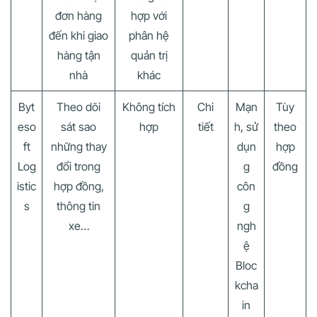
đơn hàng
hợp với
đến khi giao
phân hệ
hàng tận
quản trị
nhà
khác
Byt
Theo dõi
Không tích
Chi
Mạn
Tùy
eso
sát sao
hợp
tiết
h, sử
theo
ft
những thay
dụn
hợp
Log
đổi trong
g
đồng
istic
hợp đồng,
côn
s
thông tin
g
xe…
ngh
ệ
Bloc
kcha
in