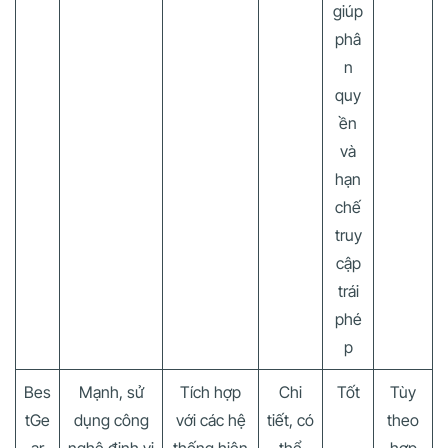
giúp
phâ
n
quy
ền
và
hạn
chế
truy
cập
trái
phé
p
Bes
Mạnh, sử
Tích hợp
Chi
Tốt
Tùy
tGe
dụng công
với các hệ
tiết, có
theo