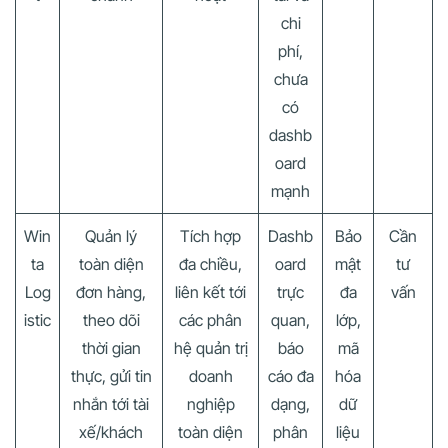
chi
phí,
chưa
có
dashb
oard
mạnh
Win
Quản lý
Tích hợp
Dashb
Bảo
Cần
ta
toàn diện
đa chiều,
oard
mật
tư
Log
đơn hàng,
liên kết tới
trực
đa
vấn
istic
theo dõi
các phân
quan,
lớp,
thời gian
hệ quản trị
báo
mã
thực, gửi tin
doanh
cáo đa
hóa
nhắn tới tài
nghiệp
dạng,
dữ
xế/khách
toàn diện
phân
liệu