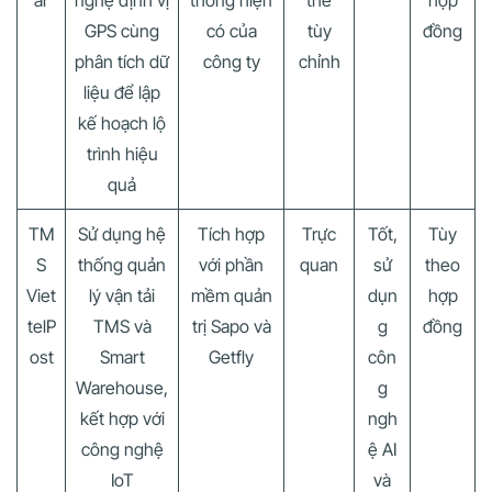
ar
nghệ định vị
thống hiện
thể
hợp
GPS cùng
có của
tùy
đồng
phân tích dữ
công ty
chỉnh
liệu để lập
kế hoạch lộ
trình hiệu
quả
TM
Sử dụng hệ
Tích hợp
Trực
Tốt,
Tùy
S
thống quản
với phần
quan
sử
theo
Viet
lý vận tải
mềm quản
dụn
hợp
telP
TMS và
trị Sapo và
g
đồng
ost
Smart
Getfly
côn
Warehouse,
g
kết hợp với
ngh
công nghệ
ệ AI
IoT
và