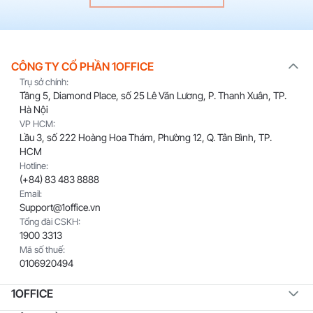
CÔNG TY CỔ PHẦN 1OFFICE
Trụ sở chính:
Tầng 5, Diamond Place, số 25 Lê Văn Lương, P. Thanh Xuân, TP.
Hà Nội
VP HCM:
Lầu 3, số 222 Hoàng Hoa Thám, Phường 12, Q. Tân Bình, TP.
HCM
Hotline:
(+84) 83 483 8888
Email:
Support@1office.vn
Tổng đài CSKH:
1900 3313
Mã số thuế:
0106920494
1OFFICE