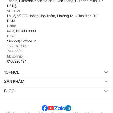
Tầng 5, Diamond Place, số 25 Lê Văn Lương, P. Thanh Xuân, TP.
Hà Nội
VP HCM:
Lầu 3, số 222 Hoàng Hoa Thám, Phường 12, Q. Tân Bình, TP.
HCM
Hotline:
(+84) 83 483 8888
Email:
Support@1office.vn
Tổng đài CSKH:
1900 3313
Mã số thuế:
0106920494
1OFFICE
SẢN PHẨM
BLOG