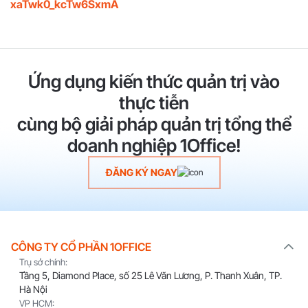
xaTwk0_kcTw6SxmA
Ứng dụng kiến thức quản trị vào
thực tiễn
cùng bộ giải pháp quản trị tổng thể
doanh nghiệp 1Office!
ĐĂNG KÝ NGAY
CÔNG TY CỔ PHẦN 1OFFICE
Trụ sở chính:
Tầng 5, Diamond Place, số 25 Lê Văn Lương, P. Thanh Xuân, TP.
Hà Nội
VP HCM: