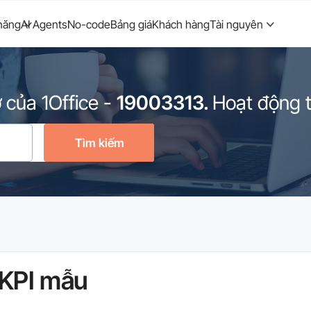
năng
AI Agents
No-code
Bảng giá
Khách hàng
Tài nguyên
 của 1Office
-
19003313.
Hoạt động từ
Tìm kiếm
KPI mẫu