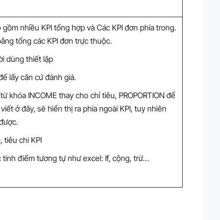
ao gồm nhiều KPI tổng hợp và Các KPI đơn phía trong.
bằng tổng các KPI đơn trực thuộc.
i dùng thiết lập
 để lấy căn cứ đánh giá.
 từ khóa INCOME thay cho chỉ tiêu, PROPORTION để
i viết ở đây, sẽ hiển thị ra phía ngoài KPI, tuy nhiên
 được.
 tiêu chí KPI
ính điểm tương tự như excel: If, cộng, trừ…