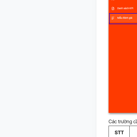
Các trường cầ
STT