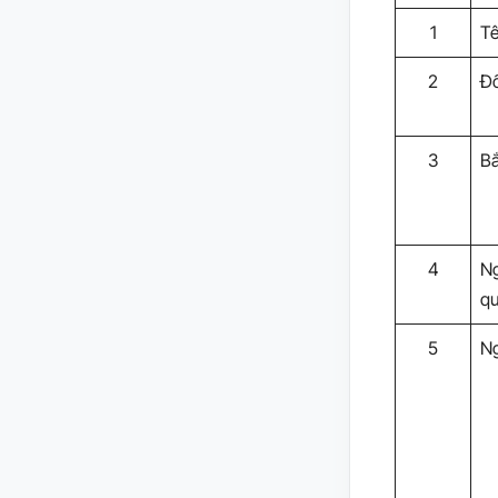
1
Tê
2
Đố
3
Bắ
4
Ng
qu
5
Ng