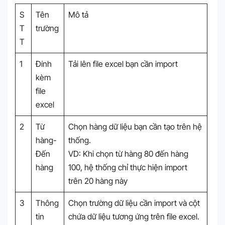
S
Tên
Mô tả
T
trường
T
1
Đính
Tải lên file excel bạn cần import
kèm
file
excel
2
Từ
Chọn hàng dữ liệu bạn cần tạo trên hệ
hàng-
thống.
Đến
VD: Khi chọn từ hàng 80 đến hàng
hàng
100, hệ thống chỉ thực hiện import
trên 20 hàng này
3
Thông
Chọn trường dữ liệu cần import và cột
tin
chứa dữ liệu tương ứng trên file excel.