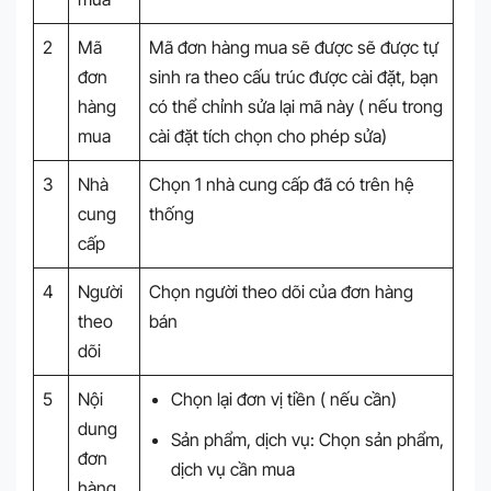
2
Mã
Mã đơn hàng mua sẽ được sẽ được tự
đơn
sinh ra theo cấu trúc được cài đặt, bạn
hàng
có thể chỉnh sửa lại mã này ( nếu trong
mua
cài đặt tích chọn cho phép sửa)
3
Nhà
Chọn 1 nhà cung cấp đã có trên hệ
cung
thống
cấp
4
Người
Chọn người theo dõi của đơn hàng
theo
bán
dõi
5
Nội
Chọn lại đơn vị tiền ( nếu cần)
dung
Sản phẩm, dịch vụ: Chọn sản phẩm,
đơn
dịch vụ cần mua
hàng