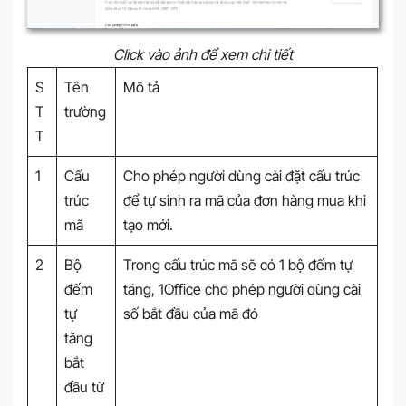
Click vào ảnh để xem chi tiết
S
Tên
Mô tả
T
trường
T
1
Cấu
Cho phép người dùng cài đặt cấu trúc
trúc
để tự sinh ra mã của đơn hàng mua khi
mã
tạo mới.
2
Bộ
Trong cấu trúc mã sẽ có 1 bộ đếm tự
đếm
tăng, 1Office cho phép người dùng cài
tự
số bắt đầu của mã đó
tăng
bắt
đầu từ