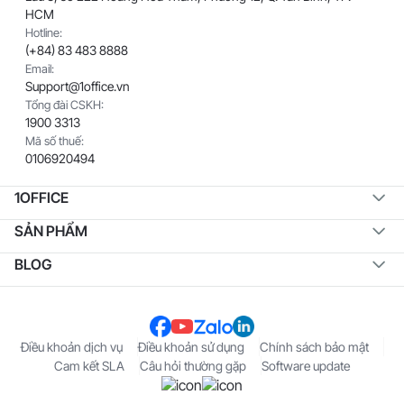
HCM
Hotline:
(+84) 83 483 8888
Email:
Support@1office.vn
Tổng đài CSKH:
1900 3313
Mã số thuế:
0106920494
1OFFICE
SẢN PHẨM
BLOG
Điều khoản dịch vụ
Điều khoản sử dụng
Chính sách bảo mật
Cam kết SLA
Câu hỏi thường gặp
Software update