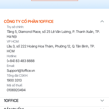
CÔNG TY CỔ PHẦN 1OFFICE
Trụ sở chính:
Tầng 5, Diamond Place, số 25 Lê Văn Lương, P. Thanh Xuân, TP.
Hà Nội
VP HCM:
Lầu 3, số 222 Hoàng Hoa Thám, Phường 12, Q. Tân Bình, TP.
HCM
Hotline:
(+84) 83 483 8888
Email:
Support@1office.vn
Tổng đài CSKH:
1900 3313
Mã số thuế:
0106920494
1OFFICE