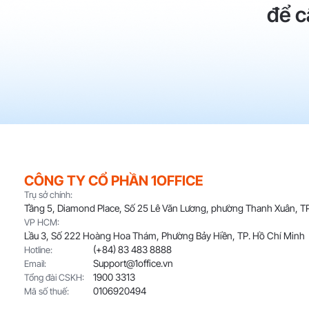
để c
CÔNG TY CỔ PHẦN 1OFFICE
Trụ sở chính:
Tầng 5, Diamond Place, Số 25 Lê Văn Lương, phường Thanh Xuân, TP
VP HCM:
Lầu 3, Số 222 Hoàng Hoa Thám, Phường Bảy Hiền, TP. Hồ Chí Minh
(+84) 83 483 8888
Hotline:
Support@1office.vn
Email:
1900 3313
Tổng đài CSKH:
0106920494
Mã số thuế: