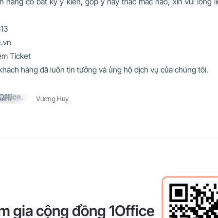
hàng có bất kỳ ý kiến, góp ý hay thắc mắc nào, xin vui lòng l
313
e.vn
ềm Ticket
hách hàng đã luôn tin tưởng và ủng hộ dịch vụ của chúng tôi.
Office.
 xem
Vương Huy
m gia cộng đồng 1Office