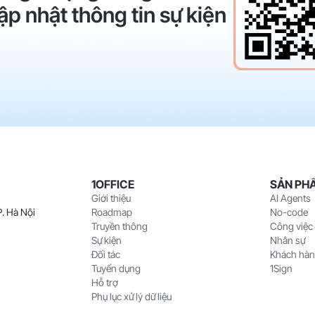
ập nhật thông tin sự kiện
1OFFICE
SẢN PH
Giới thiệu
AI Agents
. Hà Nội
Roadmap
No-code
Truyền thông
Công việc
Sự kiện
Nhân sự
Đối tác
Khách hà
Tuyển dụng
1Sign
Hỗ trợ
Phụ lục xử lý dữ liệu