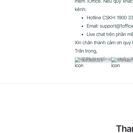
mềm 1Office. Nếu quý khách 
kênh:
Hotline CSKH: 1900 3
Email: support@1offic
Live chat trên phần m
Xin chân thành cảm ơn quý k
Trân trọng,
Khối Phát triển sản phẩm 1
30/06/2025
176 lượt
Tha