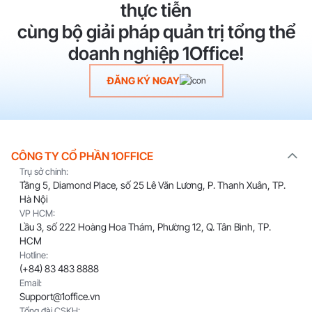
thực tiễn
cùng bộ giải pháp quản trị tổng thể
doanh nghiệp 1Office!
ĐĂNG KÝ NGAY
CÔNG TY CỔ PHẦN 1OFFICE
Trụ sở chính:
Tầng 5, Diamond Place, số 25 Lê Văn Lương, P. Thanh Xuân, TP.
Hà Nội
VP HCM:
Lầu 3, số 222 Hoàng Hoa Thám, Phường 12, Q. Tân Bình, TP.
HCM
Hotline:
(+84) 83 483 8888
Email:
Support@1office.vn
Tổng đài CSKH: