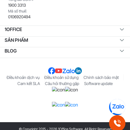
1900 3313
Mã số thuế:
0106920494
1OFFICE
SẢN PHẨM
BLOG
Điều khoản dịch vụ
Điều khoản sử dụng
Chính sách bảo mật
Cam kết SLA
Câu hỏi thường gặp
Software update
© Copyright 2015 - 2026 1Office Software. All Right Reserved