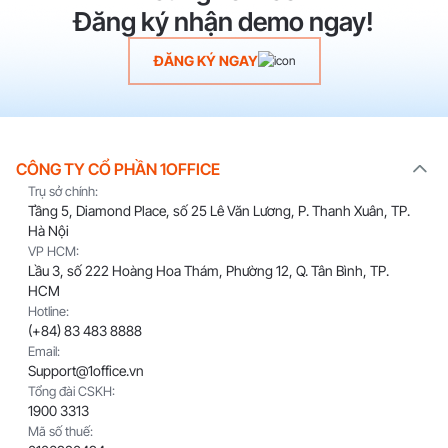
Đăng ký nhận demo ngay!
ĐĂNG KÝ NGAY
CÔNG TY CỔ PHẦN 1OFFICE
Trụ sở chính:
Tầng 5, Diamond Place, số 25 Lê Văn Lương, P. Thanh Xuân, TP.
Hà Nội
VP HCM:
Lầu 3, số 222 Hoàng Hoa Thám, Phường 12, Q. Tân Bình, TP.
HCM
Hotline:
(+84) 83 483 8888
Email:
Support@1office.vn
Tổng đài CSKH:
1900 3313
Mã số thuế: