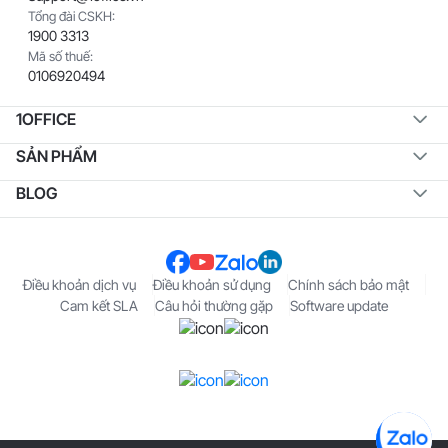
Tổng đài CSKH:
1900 3313
Mã số thuế:
0106920494
1OFFICE
SẢN PHẨM
BLOG
Điều khoản dịch vụ
Điều khoản sử dụng
Chính sách bảo mật
Cam kết SLA
Câu hỏi thường gặp
Software update