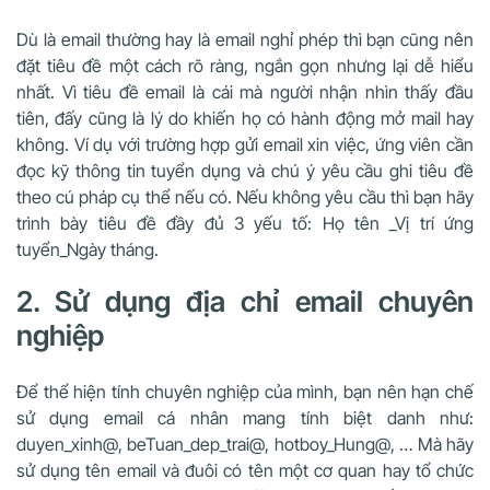
Dù là email thường hay là email nghỉ phép thì bạn cũng nên
đặt tiêu đề một cách rõ ràng, ngắn gọn nhưng lại dễ hiểu
nhất. Vì tiêu đề email là cái mà người nhận nhìn thấy đầu
tiên, đấy cũng là lý do khiến họ có hành động mở mail hay
không. Ví dụ với trường hợp gửi email xin việc, ứng viên cần
đọc kỹ thông tin tuyển dụng và chú ý yêu cầu ghi tiêu đề
theo cú pháp cụ thể nếu có. Nếu không yêu cầu thì bạn hãy
trình bày tiêu đề đầy đủ 3 yếu tố: Họ tên _Vị trí ứng
tuyển_Ngày tháng.
2. Sử dụng địa chỉ email chuyên
nghiệp
Để thể hiện tính chuyên nghiệp của mình, bạn nên hạn chế
sử dụng email cá nhân mang tính biệt danh như:
duyen_xinh@, beTuan_dep_trai@, hotboy_Hung@, … Mà hãy
sử dụng tên email và đuôi có tên một cơ quan hay tổ chức