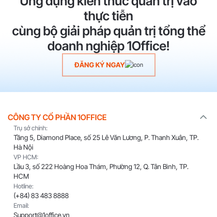
Ứng dụng kiến thức quản trị vào
thực tiễn
cùng bộ giải pháp quản trị tổng thể
doanh nghiệp 1Office!
ĐĂNG KÝ NGAY
CÔNG TY CỔ PHẦN 1OFFICE
Trụ sở chính:
Tầng 5, Diamond Place, số 25 Lê Văn Lương, P. Thanh Xuân, TP.
Hà Nội
VP HCM:
Lầu 3, số 222 Hoàng Hoa Thám, Phường 12, Q. Tân Bình, TP.
HCM
Hotline:
(+84) 83 483 8888
Email:
Support@1office.vn