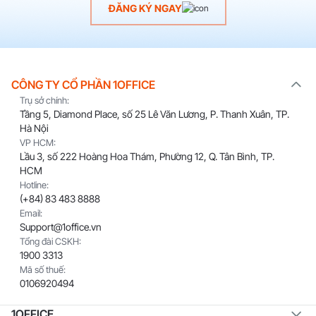
ĐĂNG KÝ NGAY
CÔNG TY CỔ PHẦN 1OFFICE
Trụ sở chính:
Tầng 5, Diamond Place, số 25 Lê Văn Lương, P. Thanh Xuân, TP.
Hà Nội
VP HCM:
Lầu 3, số 222 Hoàng Hoa Thám, Phường 12, Q. Tân Bình, TP.
HCM
Hotline:
(+84) 83 483 8888
Email:
Support@1office.vn
Tổng đài CSKH:
1900 3313
Mã số thuế:
0106920494
1OFFICE