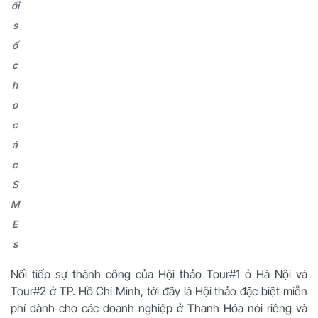
ổi
s
ố
c
h
o
c
á
c
S
M
E
s
Nối tiếp sự thành công của Hội thảo Tour#1 ở Hà Nội và
Tour#2 ở TP. Hồ Chí Minh, tới đây là Hội thảo đặc biệt miễn
phí dành cho các doanh nghiệp ở Thanh Hóa nói riêng và