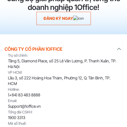
doanh nghiệp 1Office!
ĐĂNG KÝ NGAY
CÔNG TY CỔ PHẦN 1OFFICE
Trụ sở chính:
Tầng 5, Diamond Place, số 25 Lê Văn Lương, P. Thanh Xuân, TP.
Hà Nội
VP HCM:
Lầu 3, số 222 Hoàng Hoa Thám, Phường 12, Q. Tân Bình, TP.
HCM
Hotline:
(+84) 83 483 8888
Email:
Support@1office.vn
Tổng đài CSKH:
1900 3313
Mã số thuế: