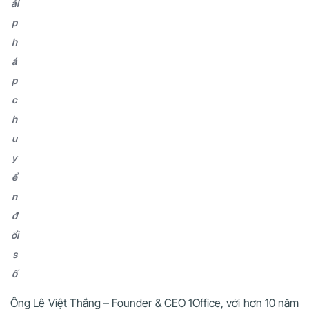
ải
p
h
á
p
c
h
u
y
ể
n
đ
ổi
s
ố
Ông Lê Việt Thắng – Founder & CEO 1Office, với hơn 10 năm