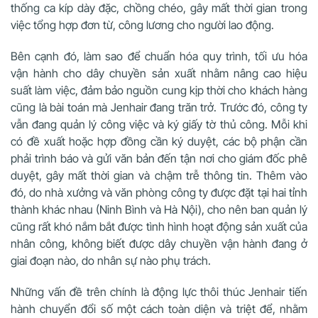
thống ca kíp dày đặc, chồng chéo, gây mất thời gian trong
việc tổng hợp đơn từ, công lương cho người lao động.
Bên cạnh đó, làm sao để chuẩn hóa quy trình, tối ưu hóa
vận hành cho dây chuyền sản xuất nhằm nâng cao hiệu
suất làm việc, đảm bảo nguồn cung kịp thời cho khách hàng
cũng là bài toán mà Jenhair đang trăn trở. Trước đó, công ty
vẫn đang quản lý công việc và ký giấy tờ thủ công. Mỗi khi
có đề xuất hoặc hợp đồng cần ký duyệt, các bộ phận cần
phải trình báo và gửi văn bản đến tận nơi cho giám đốc phê
duyệt, gây mất thời gian và chậm trễ thông tin. Thêm vào
đó, do nhà xưởng và văn phòng công ty được đặt tại hai tỉnh
thành khác nhau (Ninh Bình và Hà Nội), cho nên ban quản lý
cũng rất khó nắm bắt được tình hình hoạt động sản xuất của
nhân công, không biết được dây chuyền vận hành đang ở
giai đoạn nào, do nhân sự nào phụ trách.
Những vấn đề trên chính là động lực thôi thúc Jenhair tiến
hành chuyển đổi số một cách toàn diện và triệt để, nhằm