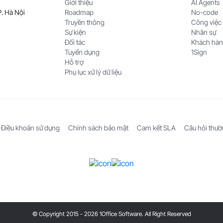
Giới thiệu
AI Agents
. Hà Nội
Roadmap
No-code
Truyền thông
Công việc
Sự kiện
Nhân sự
Đối tác
Khách hà
Tuyển dụng
1Sign
Hỗ trợ
Phụ lục xử lý dữ liệu
Điều khoản sử dụng
Chính sách bảo mật
Cam kết SLA
Câu hỏi thư
© Copyright 2015 - 2026 1Office Software. All Right Reserved