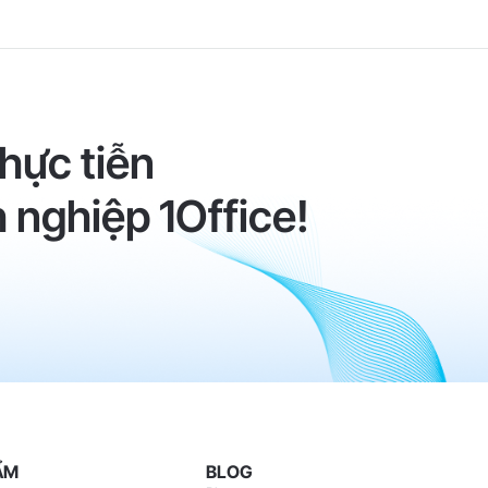
hực tiễn
 nghiệp 1Office!
ẨM
BLOG