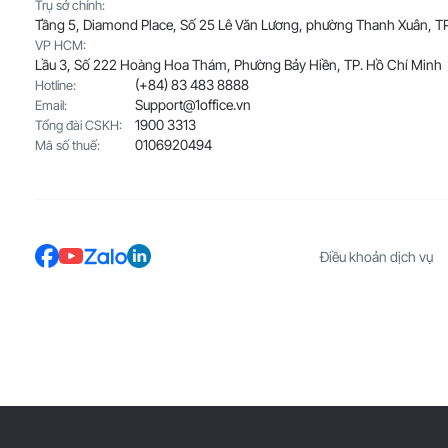
Trụ sở chính:
Tầng 5, Diamond Place, Số 25 Lê Văn Lương, phường Thanh Xuân, TP
VP HCM:
Lầu 3, Số 222 Hoàng Hoa Thám, Phường Bảy Hiền, TP. Hồ Chí Minh
(+84) 83 483 8888
Hotline:
Support@1office.vn
Email:
1900 3313
Tổng đài CSKH:
0106920494
Mã số thuế:
Điều khoản dịch vụ