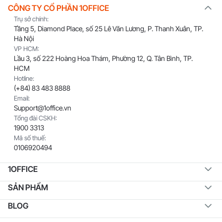
CÔNG TY CỔ PHẦN 1OFFICE
Trụ sở chính:
Tầng 5, Diamond Place, số 25 Lê Văn Lương, P. Thanh Xuân, TP.
Hà Nội
VP HCM:
Lầu 3, số 222 Hoàng Hoa Thám, Phường 12, Q. Tân Bình, TP.
HCM
Hotline:
(+84) 83 483 8888
Email:
Support@1office.vn
Tổng đài CSKH:
1900 3313
Mã số thuế:
0106920494
1OFFICE
SẢN PHẨM
BLOG