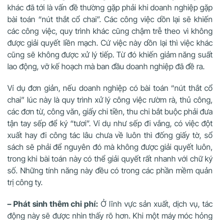
khác đã tới là vấn đề thường gặp phải khi doanh nghiệp gặp
bài toán “nút thắt cổ chai”. Các công việc dồn lại sẽ khiến
các công việc, quy trình khác cũng chậm trễ theo vì không
được giải quyết liền mạch. Cứ việc này dồn lại thì việc khác
cũng sẽ không được xử lý tiếp. Từ đó khiến giảm năng suất
lao động, vỡ kế hoạch mà ban đầu doanh nghiệp đã đề ra.
Ví dụ đơn giản, nếu doanh nghiệp có bài toán “nút thắt cổ
chai” lúc này là quy trình xử lý công việc rườm rà, thủ công,
các đơn từ, công văn, giấy chi tiền, thu chi bắt buộc phải đưa
tận tay sếp để ký “tươi”. Ví dụ như sếp đi vắng, có việc đột
xuất hay đi công tác lâu chưa về luôn thì đống giấy tờ, sổ
sách sẽ phải để nguyên đó mà không được giải quyết luôn,
trong khi bài toán này có thể giải quyết rất nhanh với chữ ký
số. Những tính năng này đều có trong các
phần mềm quản
trị công ty
.
– Phát sinh thêm chi phí:
Ở lĩnh vực sản xuất, dịch vụ, tác
động này sẽ được nhìn thấy rõ hơn. Khi một máy móc hỏng