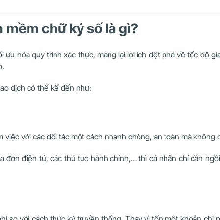
n mềm chữ ký số là gì?
ưu hóa quy trình xác thực, mang lại lợi ích đột phá về tốc độ giao
p.
iao dịch có thể kể đến như:
việc với các đối tác một cách nhanh chóng, an toàn mà không cần
 đơn điện tử, các thủ tục hành chính,… thì cá nhân chỉ cần ngồi tạ
so với cách thức ký truyền thống. Thay vì tốn một khoản chi phí