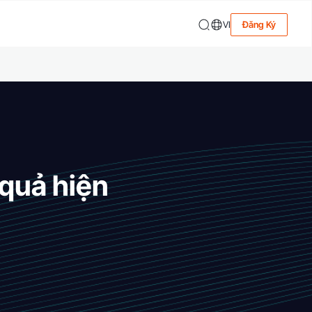
VI
Đăng Ký
 quả hiện