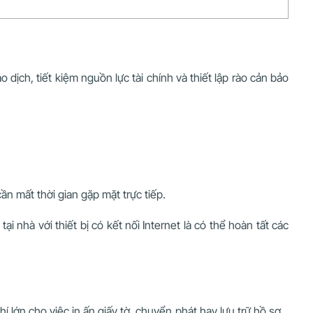
 dịch, tiết kiệm nguồn lực tài chính và thiết lập rào cản bảo
 mất thời gian gặp mặt trực tiếp.
i nhà với thiết bị có kết nối Internet là có thể hoàn tất các
 lớn cho việc in ấn giấy tờ, chuyển phát hay lưu trữ hồ sơ…