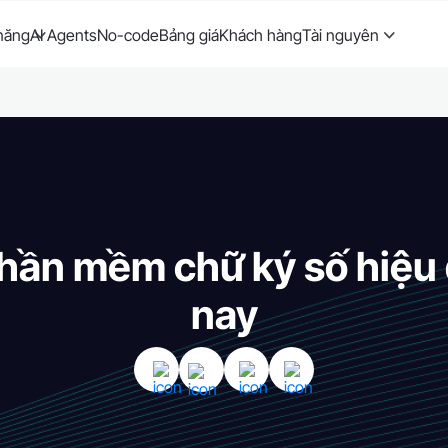
năng
AI Agents
No-code
Bảng giá
Khách hàng
Tài nguyên
hần mềm chữ ký số hiệu
nay