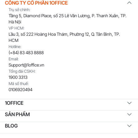
CÔNG TY CỔ PHẦN 1OFFICE
Trụ sở chính:
Tầng 5, Diamond Place, số 25 Lê Văn Lương, P. Thanh Xuân, TP.
Hà Nội
VP HCM:
Lầu 3, số 222 Hoàng Hoa Thám, Phường 12, Q. Tân Bình, TP.
HCM
Hotline:
(+84) 83 483 8888
Email:
Support@1office.vn
Tổng đài CSKH:
1900 3313
Mã số thuế:
0106920494
1OFFICE
SẢN PHẨM
BLOG