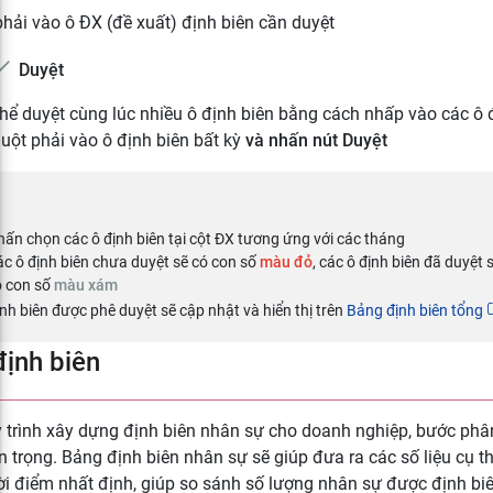
phải vào ô ĐX (đề xuất) định biên cần duyệt
Duyệt
thể duyệt cùng lúc nhiều ô định biên bằng cách nhấp vào các ô
uột phải vào ô định biên bất kỳ
và
nhấn nút
Duyệt
ấn chọn các ô định biên tại cột ĐX tương ứng với các tháng
c ô định biên chưa duyệt sẽ có con số
màu đỏ
, các ô định biên đã duyệt
ó con số
màu xám
nh biên được phê duyệt sẽ cập nhật và hiển thị trên
Bảng định biên tổng
ịnh biên
 trình xây dựng định biên nhân sự cho doanh nghiệp, bước phân
 trọng. Bảng định biên nhân sự sẽ giúp đưa ra các số liệu cụ t
hời điểm nhất định, giúp so sánh số lượng nhân sự được định biên