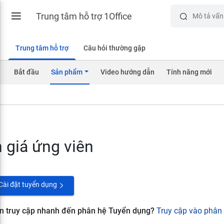
Trung tâm hỗ trợ 1Office
Trung tâm hỗ trợ
Câu hỏi thường gặp
Bắt đầu
Sản phẩm
Video hướng dẫn
Tính năng mới
 giá ứng viên
Cài đặt tuyển dụng
 truy cập nhanh đến phân hệ Tuyển dụng?
Truy cập vào phân