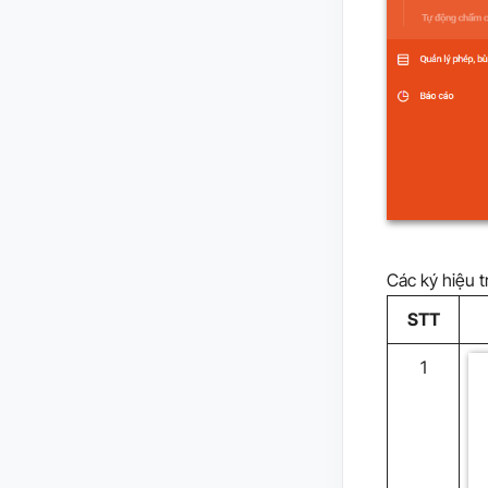
Các ký hiệu 
STT
1