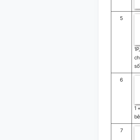
5
1P
ch
số
6
1 
bê
7