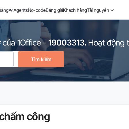
năng
AI Agents
No-code
Bảng giá
Khách hàng
Tài nguyên
 của 1Office
-
19003313.
Hoạt động từ
Tìm kiếm
 chấm công