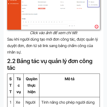
Click vào ảnh để xem chi tiết
Sau khi người dùng tạo mới đơn công tác, được quản lý
duyệt đơn, đơn từ sẽ link sang bảng chấm công của
nhân sự.
2.2 Bảng tác vụ quản lý đơn công
tác
S
Tá
Quyền
Mô tả
T
c
thực
T
vụ
hiện
1
Xe
Người
Tính năng cho phép người dùng