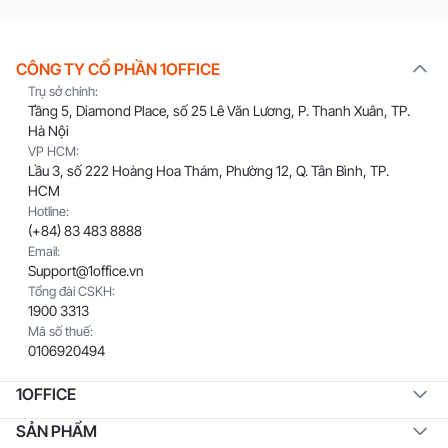
CÔNG TY CỔ PHẦN 1OFFICE
Trụ sở chính:
Tầng 5, Diamond Place, số 25 Lê Văn Lương, P. Thanh Xuân, TP.
Hà Nội
VP HCM:
Lầu 3, số 222 Hoàng Hoa Thám, Phường 12, Q. Tân Bình, TP.
HCM
Hotline:
(+84) 83 483 8888
Email:
Support@1office.vn
Tổng đài CSKH:
1900 3313
Mã số thuế:
0106920494
1OFFICE
SẢN PHẨM