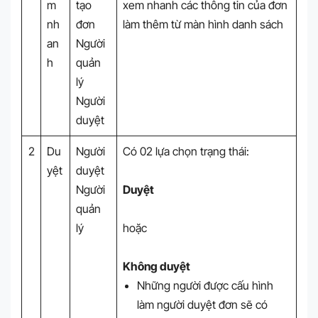
m
tạo
xem nhanh các thông tin của đơn
nh
đơn
làm thêm từ màn hình danh sách
an
Người
h
quản
lý
Người
duyệt
2
Du
Người
Có 02 lựa chọn trạng thái:
yệt
duyệt
Người
Duyệt
quản
lý
hoặc
Không duyệt
Những người được cấu hình
làm người duyệt đơn sẽ có