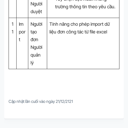
Người
trường thông tin theo yêu cầu.
duyệt
1
Im
Người
Tính năng cho phép import dữ
1
por
tạo
liệu đơn công tác từ file excel
t
đơn
Người
quản
lý
Cập nhật lần cuối vào ngày 21/12/2121