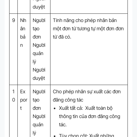
duyệt
9
Nh
Người
Tính năng cho phép nhân bản
ân
tạo
một đơn từ tương tự một đơn đơn
bả
đơn
từ đã có.
n
Người
quản
lý
Người
duyệt
1
Ex
Người
Cho phép nhân sự xuất các đơn
0
por
tạo
đăng công tác
t
đơn
Xuất tất cả: Xuất toàn bộ
Người
thông tin của đơn đăng công
quản
tác.
lý
Tùy chọn cột: Xuất những