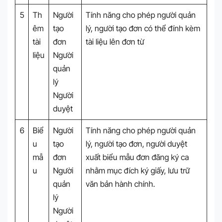
5
Th
Người
Tính năng cho phép người quản
êm
tạo
lý, người tạo đơn có thể đính kèm
tài
đơn
tài liệu lên đơn từ
liệu
Người
quản
lý
Người
duyệt
6
Biể
Người
Tính năng cho phép người quản
u
tạo
lý, người tạo đơn, người duyệt
mẫ
đơn
xuất biểu mẫu đơn đăng ký ca
u
Người
nhằm mục đích ký giấy, lưu trữ
quản
văn bản hành chính.
lý
Người