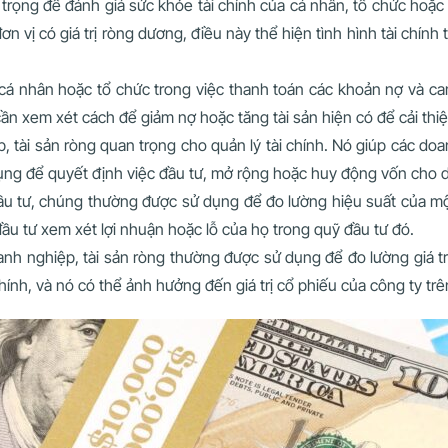
trọng để đánh giá sức khỏe tài chính của cá nhân, tổ chức hoặc
ơn vị có giá trị ròng dương, điều này thể hiện tình hình tài chính
á nhân hoặc tổ chức trong việc thanh toán các khoản nợ và ca
 xem xét cách để giảm nợ hoặc tăng tài sản hiện có để cải thiện 
 tài sản ròng quan trọng cho quản lý tài chính. Nó giúp các doan
ụng để quyết định việc đầu tư, mở rộng hoặc huy động vốn cho 
ầu tư, chúng thường được sử dụng để đo lường hiệu suất của mộ
u tư xem xét lợi nhuận hoặc lỗ của họ trong quỹ đầu tư đó.
anh nghiệp, tài sản ròng thường được sử dụng để đo lường giá tr
chính, và nó có thể ảnh hưởng đến giá trị cổ phiếu của công ty tr