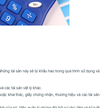
 Những tài sản này sẽ bị khấu hao trong quá trình sử dụng và
à các tài sản vật lý khác.
ặc khai thác, giấy chứng nhận, thương hiệu và các tài sản
hính của nó. Việc quản lý chúng đòi hỏi sự chú tâm và kỷ luật