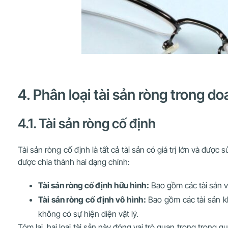
4. Phân loại tài sản ròng trong d
4.1. Tài sản ròng cố định
Tài sản ròng cố định là tất cả tài sản có giá trị lớn và đư
được chia thành hai dạng chính:
Tài sản ròng cố định hữu hình:
Bao gồm các tài sản vậ
Tài sản ròng cố định vô hình:
Bao gồm các tài sản kh
không có sự hiện diện vật lý.
Tóm lại, hai loại tài sản này đóng vai trò quan trọng trong 