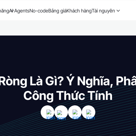
năng
AI Agents
No-code
Bảng giá
Khách hàng
Tài nguyên
 Ròng Là Gì? Ý Nghĩa, Phâ
Công Thức Tính