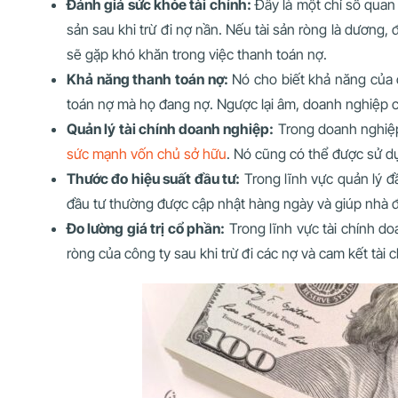
Đánh giá sức khỏe tài chính:
Đây là một chỉ số quan 
sản sau khi trừ đi nợ nần. Nếu tài sản ròng là dương, đ
sẽ gặp khó khăn trong việc thanh toán nợ.
Khả năng thanh toán nợ:
Nó cho biết khả năng của c
toán nợ mà họ đang nợ. Ngược lại âm, doanh nghiệp cần
Quản lý tài chính doanh nghiệp:
Trong doanh nghiệp,
sức mạnh vốn chủ sở hữu
. Nó cũng có thể được sử d
Thước đo hiệu suất đầu tư:
Trong lĩnh vực quản lý đ
đầu tư thường được cập nhật hàng ngày và giúp nhà đầ
Đo lường giá trị cổ phần:
Trong lĩnh vực tài chính do
ròng của công ty sau khi trừ đi các nợ và cam kết tài 