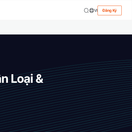
VI
Đăng Ký
n Loại &