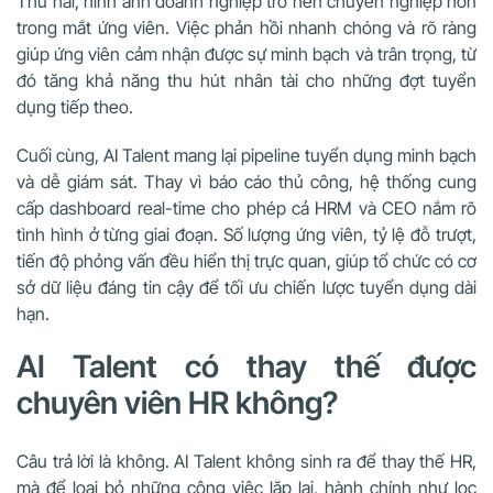
Thứ hai, hình ảnh doanh nghiệp trở nên chuyên nghiệp hơn
trong mắt ứng viên. Việc phản hồi nhanh chóng và rõ ràng
giúp ứng viên cảm nhận được sự minh bạch và trân trọng, từ
đó tăng khả năng thu hút nhân tài cho những đợt tuyển
dụng tiếp theo.
Cuối cùng, AI Talent mang lại pipeline tuyển dụng minh bạch
và dễ giám sát. Thay vì báo cáo thủ công, hệ thống cung
cấp dashboard real-time cho phép cả HRM và CEO nắm rõ
tình hình ở từng giai đoạn. Số lượng ứng viên, tỷ lệ đỗ trượt,
tiến độ phỏng vấn đều hiển thị trực quan, giúp tổ chức có cơ
sở dữ liệu đáng tin cậy để tối ưu chiến lược tuyển dụng dài
hạn.
AI Talent có thay thế được
chuyên viên HR không?
Câu trả lời là không. AI Talent không sinh ra để thay thế HR,
mà để loại bỏ những công việc lặp lại, hành chính như lọc