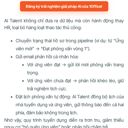
Đăng ký trải nghiệm giải pháp AI của 1Office!
AI Talent không chỉ đưa ra dữ liệu mà còn hành động thay
HR, loại bỏ hàng loạt thao tác thủ công:
Chuyển trạng thái hồ sơ trong pipeline (ví dụ: từ “Ứng
viên mới” → “Đạt phỏng vấn vòng 1”).
Gửi email phản hồi cá nhân hóa:
Với ứng viên đạt → gửi lời mời phỏng vấn trang
trọng.
Với ứng viên chưa đạt → phản hồi khéo léo, giữ
trải nghiệm tích cực.
Đặt lịch phỏng vấn tự động: AI Talent đồng bộ lịch của
nhà tuyển dụng và ứng viên, gửi thông báo đến cả hai
phía, đảm bảo không trùng lịch.
Nhờ vậy, quy trình tuyển dụng diễn ra trơn tru, giảm thiểu
nguy cơ “bỏ quên ứng viên” hoặc phản hồi chậm trễ.