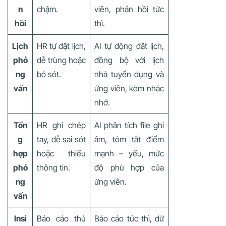
n
chậm.
viên, phản hồi tức
hồi
thì.
Lịch
HR tự đặt lịch,
AI tự động đặt lịch,
phỏ
dễ trùng hoặc
đồng bộ với lịch
ng
bỏ sót.
nhà tuyển dụng và
vấn
ứng viên, kèm nhắc
nhở.
Tổn
HR ghi chép
AI phân tích file ghi
g
tay, dễ sai sót
âm, tóm tắt điểm
hợp
hoặc thiếu
mạnh – yếu, mức
phỏ
thông tin.
độ phù hợp của
ng
ứng viên.
vấn
Insi
Báo cáo thủ
Báo cáo tức thì, dữ