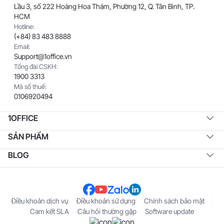
Lầu 3, số 222 Hoàng Hoa Thám, Phường 12, Q. Tân Bình, TP.
HCM
Hotline:
(+84) 83 483 8888
Email:
Support@1office.vn
Tổng đài CSKH:
1900 3313
Mã số thuế:
0106920494
1OFFICE
SẢN PHẨM
BLOG
Điều khoản dịch vụ
Điều khoản sử dụng
Chính sách bảo mật
Cam kết SLA
Câu hỏi thường gặp
Software update