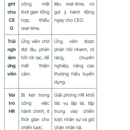
ght
công, mất
liệu real-time, có
cho
thời gian tổng
gợi ý hành động
CE
hợp, thiếu
ngay cho CEO.
O
real-time.
Trải
Ứng viên chờ
Ứng viên được
ngh
đợi lâu, phản
phản hồi nhanh, rõ
iệm
hồi rời rạc, dễ
ràng, chuyên
ứng
mất thiện
nghiệp, nâng cao
viên
cảm.
thương hiệu tuyển
dụng.
Vai
Bị kẹt trong
Giải phóng HR khỏi
trò
công việc
tác vụ lặp lại, tập
HR
hành chính, ít
trung vào chiến
thời gian cho
lược nhân sự và giữ
chiến lược.
chân nhân tài.