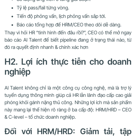
Tỷ lệ pass/fail từng vòng.
Tiến độ phỏng vấn, lịch phỏng vấn sắp tới.
Báo cáo tổng hợp để HRM/CEO theo dõi dễ dàng.
Thay vì hỏi HR “tình hình đến đâu rồi?”, CEO có thể mở ngay
báo cáo AI Talent để biết pipeline đang ở trạng thái nào, từ
đó ra quyết định nhanh & chính xác hơn
H2. Lợi ích thực tiễn cho doanh
nghiệp
AI Talent không chỉ là một công cụ công nghệ, mà là trợ lý
tuyển dụng thông minh giúp cả HR lẫn lãnh đạo cấp cao giải
phóng khỏi gánh nặng thủ công. Những lợi ích mà sản phẩm
này mang lại thể hiện rõ ràng ở ba cấp độ: HRM/HRD – CEO
& C-level – tổ chức doanh nghiệp.
Đối với HRM/HRD: Giảm tải, tập