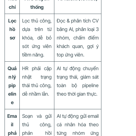
chí
thống
Lọc
Lọc thủ công,
Đọc & phân tích CV
hồ
dựa trên từ
bằng AI, phân loại 3
sơ
khóa, dễ bỏ
nhóm, chấm điểm
sót ứng viên
khách quan, gợi ý
tiềm năng.
top ứng viên.
Quả
HR phải cập
AI tự động chuyển
n lý
nhật trạng
trạng thái, giám sát
pip
thái thủ công,
toàn bộ pipeline
elin
dễ nhầm lẫn.
theo thời gian thực.
e
Ema
Soạn và gửi
AI tự động gửi email
il
thủ công,
cá nhân hóa theo
phả
phản hồi
từng nhóm ứng