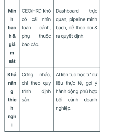
Min
CEO/HRD khó
Dashboard trực
h
có cái nhìn
quan, pipeline minh
bạc
toàn cảnh,
bạch, dễ theo dõi &
h &
phụ thuộc
ra quyết định.
giá
báo cáo.
m
sát
Khả
Cứng nhắc,
AI liên tục học từ dữ
năn
chỉ theo quy
liệu thực tế, gợi ý
g
trình định
hành động phù hợp
thíc
sẵn.
bối cảnh doanh
h
nghiệp.
ngh
i