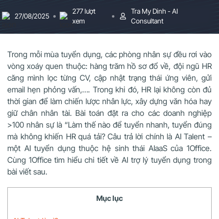
277 lượt
Tra My Dinh - AI
27/08/2025
xem
Consultant
Trong mỗi mùa tuyển dụng, các phòng nhân sự đều rơi vào
vòng xoáy quen thuộc: hàng trăm hồ sơ đổ về, đội ngũ HR
căng mình lọc từng CV, cập nhật trạng thái ứng viên, gửi
email hẹn phỏng vấn,…. Trong khi đó, HR lại không còn đủ
thời gian để làm chiến lược nhân lực, xây dựng văn hóa hay
giữ chân nhân tài. Bài toán đặt ra cho các doanh nghiệp
>100 nhân sự là “Làm thế nào để tuyển nhanh, tuyển đúng
mà không khiến HR quá tải? Câu trả lời chính là AI Talent –
một AI tuyển dụng thuộc hệ sinh thái AIaaS của 1Office.
Cùng 1Office tìm hiểu chi tiết về AI trợ lý tuyển dụng trong
bài viết sau.
Mục lục