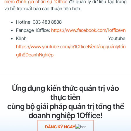
mềm đánh giá nhân sự 1Office
để quản lý dữ liệu tập trung
và hỗ trợ xuất báo cáo thuận tiện hơn.
Hotline: 083 483 8888
Fanpage 1Office:
https://www.facebook.com/1officevn
Kênh Youtube:
https://www.youtube.com/c/1OfficeNềntảngquảnlýtổn
gthểDoanhNghiệp
Ứng dụng kiến thức quản trị vào
thực tiễn
cùng bộ giải pháp quản trị tổng thể
doanh nghiệp 1Office!
ĐĂNG KÝ NGAY