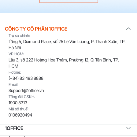
CÔNG TY CỔ PHẦN 1OFFICE
Trụ sở chính:
Tầng 5, Diamond Place, số 25 Lê Văn Lương, P. Thanh Xuân, TP.
Hà Nội
VP HCM:
Lầu 3, số 222 Hoàng Hoa Thám, Phường 12, Q. Tân Bình, TP.
HCM
Hotline:
(+84) 83 483 8888
Email:
Support@1office.vn
Tổng đài CSKH:
1900 3313
Mã số thuế:
0106920494
1OFFICE