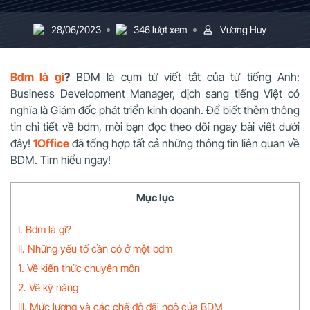
28/06/2023
346 lượt xem
Vương Huy
Bdm là gì
?
BDM là cụm từ viết tắt của từ tiếng Anh:
Business Development Manager, dịch sang tiếng Việt có
nghĩa là Giám đốc phát triển kinh doanh. Để biết thêm thông
tin chi tiết về bdm, mời bạn đọc theo dõi ngay bài viết dưới
đây!
1Office
đã tổng hợp tất cả những thông tin liên quan về
BDM. Tìm hiểu ngay!
Mục lục
I. Bdm là gì?
II. Những yếu tố cần có ở một bdm
1. Về kiến thức chuyên môn
2. Về kỹ năng
III. Mức lương và các chế độ đãi ngộ của BDM