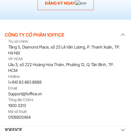
ĐĂNG KÝ NGAY
CÔNG TY CỔ PHẦN 1OFFICE
Trụ sở chính:
Tầng 5, Diamond Place, số 25 Lê Văn Lương, P. Thanh Xuân, TP.
Hà Nội
VP HCM:
Lầu 3, số 222 Hoàng Hoa Thám, Phường 12, Q. Tân Bình, TP.
HCM
Hotline:
(+84) 83 483 8888
Email:
Support@1office.vn
Tổng đài CSKH:
1900 3313
Mã số thuế:
0106920494
1OFFICE