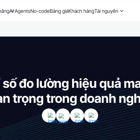
năng
AI Agents
No-code
Bảng giá
Khách hàng
Tài nguyên
 số đo lường hiệu quả m
n trọng trong doanh ng