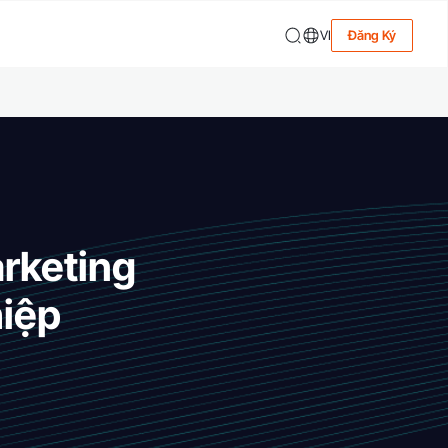
VI
Đăng Ký
arketing
hiệp