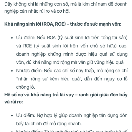
Đây không chỉ là những con số, mà là kim chỉ nam để doanh
nghiệp cân nhắc rủi ro và cơ hội.
Khả năng sinh lời (ROA, ROE) – thước đo sức mạnh vốn:
Ưu điểm: Nếu ROA (tỷ suất sinh lời trên tổng tài sản)
và ROE (tỷ suất sinh lời trên vốn chủ sở hữu) cao,
doanh nghiệp chứng minh được hiệu quả sử dụng
vốn, đủ khả năng mở rộng mà vẫn giữ vững hiệu quả.
Nhược điểm: Nếu các chỉ số này thấp, mở rộng sẽ chỉ
“nhân rộng sự kém hiệu quả”, dẫn đến nguy cơ lỗ
chồng lỗ.
Hệ số nợ và khả năng trả lãi vay – ranh giới giữa đòn bẩy
và rủi ro:
Ưu điểm: Nợ hợp lý giúp doanh nghiệp tận dụng đòn
bẩy tài chính để mở rộng nhanh.
Nhược điểm: Tỷ lệ nợ/vốn chủ sở hữu cao hoặc hệ số