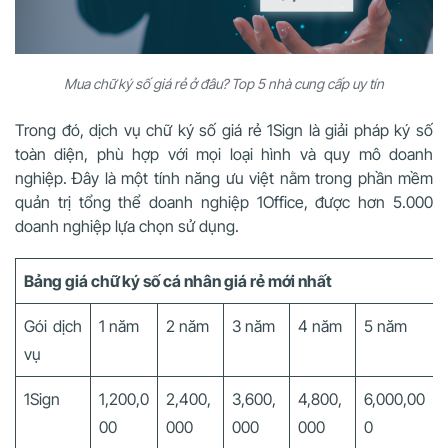
Mua chữ ký số giá rẻ ở đâu? Top 5 nhà cung cấp uy tín
Trong đó, dịch vụ chữ ký số giá rẻ 1Sign là giải pháp ký số
toàn diện, phù hợp với mọi loại hình và quy mô doanh
nghiệp. Đây là một tính năng ưu việt nằm trong phần mềm
quản trị tổng thể doanh nghiệp 1Office, được hơn 5.000
doanh nghiệp lựa chọn sử dụng.
Bảng giá chữ ký số cá nhân giá rẻ mới nhất
Gói dịch
1 năm
2 năm
3 năm
4 năm
5 năm
vụ
1Sign
1,200,0
2,400,
3,600,
4,800,
6,000,00
00
000
000
000
0