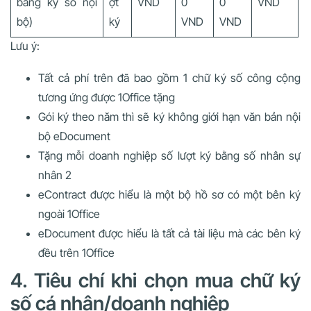
bằng ký số nội
ợt
VND
0
0
VND
bộ)
ký
VND
VND
Lưu ý:
Tất cả phí trên đã bao gồm 1 chữ ký số công cộng
tương ứng được 1Office tặng
Gói ký theo năm thì sẽ ký không giới hạn văn bản nội
bộ eDocument
Tặng mỗi doanh nghiệp số lượt ký bằng số nhân sự
nhân 2
eContract được hiểu là một bộ hồ sơ có một bên ký
ngoài 1Office
eDocument được hiểu là tất cả tài liệu mà các bên ký
đều trên 1Office
4. Tiêu chí khi chọn mua chữ ký
số cá nhân/doanh nghiệp