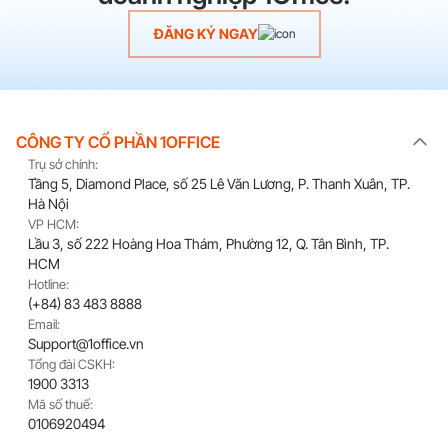
ĐĂNG KÝ NGAY
CÔNG TY CỔ PHẦN 1OFFICE
Trụ sở chính:
Tầng 5, Diamond Place, số 25 Lê Văn Lương, P. Thanh Xuân, TP.
Hà Nội
VP HCM:
Lầu 3, số 222 Hoàng Hoa Thám, Phường 12, Q. Tân Bình, TP.
HCM
Hotline:
(+84) 83 483 8888
Email:
Support@1office.vn
Tổng đài CSKH:
1900 3313
Mã số thuế:
0106920494