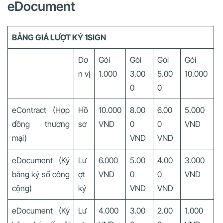
eDocument
BẢNG GIÁ LƯỢT KÝ 1SIGN
Đơ
Gói
Gói
Gói
Gói
n vị
1.000
3.00
5.00
10.000
0
0
eContract (Hợp
Hồ
10.000
8.00
6.00
5.000
đồng thương
sơ
VND
0
0
VND
mại)
VND
VND
eDocument (Ký
Lư
6.000
5.00
4.00
3.000
bằng ký số công
ợt
VND
0
0
VND
cộng)
ký
VND
VND
eDocument (Ký
Lư
4.000
3.00
2.00
1.000