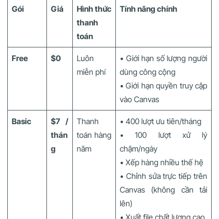
Gói
Giá
Hình thức
Tính năng chính
thanh
toán
Free
$0
Luôn
• Giới hạn số lượng người
miễn phí
dùng công cộng
• Giới hạn quyền truy cập
vào Canvas
Basic
$7 /
Thanh
• 400 lượt ưu tiên/tháng
thán
toán hàng
• 100 lượt xử lý
g
năm
chậm/ngày
• Xếp hàng nhiều thế hệ
• Chỉnh sửa trực tiếp trên
Canvas (không cần tải
lên)
• Xuất file chất lượng cao