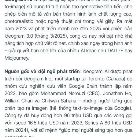
to-image) sử dụng trí tuệ nhân tạo generative tiên tiến, cho
phép biến mô tả văn bản thành hình ảnh chất lượng cao,
photorealistic hoặc nghệ thuật chỉ trong vài giây. Ra mắt
năm 2023 và phát triển mạnh mẽ đến 2025 với phiên bản
Ideogram 3.0 (tháng 3/2025), công cụ này nổi bật nhờ khả
năng tích hợp chữ viết rõ nét, chính xác ngay trong hình ảnh
– giải quyết hạn chế lớn của nhiều AI khác như DALL-E hay
Midjourney.
Nguồn gốc và đội ngũ phát triển
: Ideogram AI được phát
triển bởi Ideogram Inc., một startup tại Toronto (Canada) do
nhóm cựu nghiên cứu viên Google Brain thành lập năm
2022, bao gồm Mohammad Norouzi (CEO), Jonathan Ho,
William Chan và Chitwan Saharia – những người từng góp
phần tạo ra Imagen (hệ thống text-to-image của Google).
Công ty đã huy động hơn 96 triệu USD qua các vòng gọi
vốn (seed 16.5 triệu USD năm 2023, Series A 80 triệu USD
năm 2024), với sứ mệnh “giúp mọi người sáng tạo hơn qua