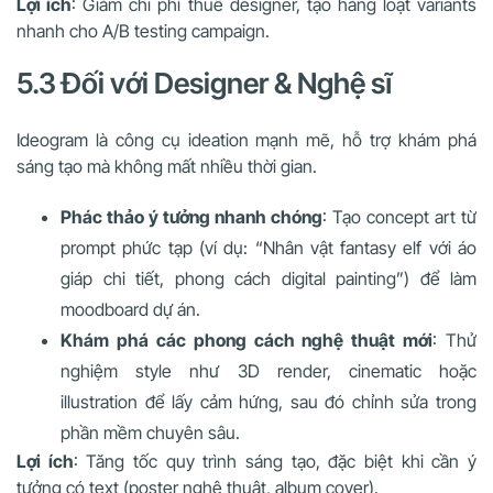
Lợi ích
: Giảm chi phí thuê designer, tạo hàng loạt variants
nhanh cho A/B testing campaign.
5.3 Đối với Designer & Nghệ sĩ
Ideogram là công cụ ideation mạnh mẽ, hỗ trợ khám phá
sáng tạo mà không mất nhiều thời gian.
Phác thảo ý tưởng nhanh chóng
: Tạo concept art từ
prompt phức tạp (ví dụ: “Nhân vật fantasy elf với áo
giáp chi tiết, phong cách digital painting”) để làm
moodboard dự án.
Khám phá các phong cách nghệ thuật mới
: Thử
nghiệm style như 3D render, cinematic hoặc
illustration để lấy cảm hứng, sau đó chỉnh sửa trong
phần mềm chuyên sâu.
Lợi ích
: Tăng tốc quy trình sáng tạo, đặc biệt khi cần ý
tưởng có text (poster nghệ thuật, album cover).