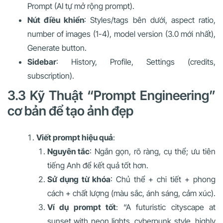
Prompt (AI tự mở rộng prompt).
Nút điều khiển
: Styles/tags bên dưới, aspect ratio,
number of images (1-4), model version (3.0 mới nhất),
Generate button.
Sidebar
: History, Profile, Settings (credits,
subscription).
3.3 Kỹ Thuật “Prompt Engineering”
cơ bản để tạo ảnh đẹp
Viết prompt hiệu quả
:
Nguyên tắc
: Ngắn gọn, rõ ràng, cụ thể; ưu tiên
tiếng Anh để kết quả tốt hơn.
Sử dụng từ khóa
: Chủ thể + chi tiết + phong
cách + chất lượng (màu sắc, ánh sáng, cảm xúc).
Ví dụ prompt tốt
: “A futuristic cityscape at
sunset with neon lights, cyberpunk style, highly