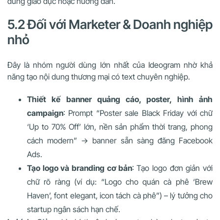
dung giáo dục hoặc hướng dẫn.
5.2 Đối với Marketer & Doanh nghiệp
nhỏ
Đây là nhóm người dùng lớn nhất của Ideogram nhờ khả
năng tạo nội dung thương mại có text chuyên nghiệp.
Thiết kế banner quảng cáo, poster, hình ảnh
campaign
: Prompt “Poster sale Black Friday với chữ
‘Up to 70% Off’ lớn, nền sản phẩm thời trang, phong
cách modern” → banner sẵn sàng đăng Facebook
Ads.
Tạo logo và branding cơ bản
: Tạo logo đơn giản với
chữ rõ ràng (ví dụ: “Logo cho quán cà phê ‘Brew
Haven’, font elegant, icon tách cà phê”) – lý tưởng cho
startup ngân sách hạn chế.