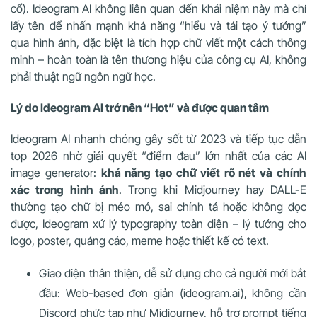
cổ). Ideogram AI không liên quan đến khái niệm này mà chỉ
lấy tên để nhấn mạnh khả năng “hiểu và tái tạo ý tưởng”
qua hình ảnh, đặc biệt là tích hợp chữ viết một cách thông
minh – hoàn toàn là tên thương hiệu của công cụ AI, không
phải thuật ngữ ngôn ngữ học.
Lý do Ideogram AI trở nên “Hot” và được quan tâm
Ideogram AI nhanh chóng gây sốt từ 2023 và tiếp tục dẫn
top 2026 nhờ giải quyết “điểm đau” lớn nhất của các AI
image generator:
khả năng tạo chữ viết rõ nét và chính
xác trong hình ảnh
. Trong khi Midjourney hay DALL-E
thường tạo chữ bị méo mó, sai chính tả hoặc không đọc
được, Ideogram xử lý typography toàn diện – lý tưởng cho
logo, poster, quảng cáo, meme hoặc thiết kế có text.
Giao diện thân thiện, dễ sử dụng cho cả người mới bắt
đầu
: Web-based đơn giản (ideogram.ai), không cần
Discord phức tạp như Midjourney, hỗ trợ prompt tiếng