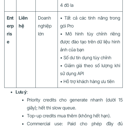
4 đô la
Ent
Liên
Doanh
• Tất cả các tính năng trong
erp
hệ
nghiệp
gói Pro
ris
lớn
• Mô hình tùy chỉnh riêng
e
được đào tạo trên dữ liệu hình
ảnh của bạn
• Số dư tín dụng tùy chỉnh
• Giảm giá theo số lượng khi
sử dụng API
• Hỗ trợ khách hàng ưu tiên
Lưu ý
:
Priority credits cho generate nhanh (dưới 15
giây); hết thì slow queue.
Top-up credits mua thêm (không hết hạn).
Commercial use: Paid cho phép đầy đủ