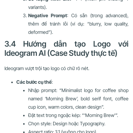
variants).
Negative Prompt
: Có sẵn (trong advanced),
thêm để tránh lỗi (ví dụ: “blurry, low quality,
deformed”).
3.4 Hướng dẫn tạo Logo với
Ideogram AI (Case Study thực tế)
Ideogram vượt trội tạo logo có chữ rõ nét.
Các bước cụ thể
:
Nhập prompt: “Minimalist logo for coffee shop
named ‘Morning Brew’, bold serif font, coffee
cup icon, warm colors, clean design”.
Đặt text trong ngoặc kép: “‘Morning Brew'”.
Chọn style: Design hoặc Typography.
Aspect ratio: 1:1 (vuông cho logo).