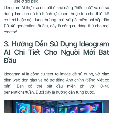
use ở gói paid.
Ideogram AI thực sự nổi bật ở khả năng “hiểu chữ” và dễ sử
dụng, làm cho nó trở thành lựa chọn thuộc top cho thiết kế
có text hoặc nội dung thương mại. Với gói miễn phí hấp dẫn
(10-40 generations/tuần), đây là công cụ đáng thử cho mọi
creator!
3. Hướng Dẫn Sử Dụng Ideogram
AI Chi Tiết Cho Người Mới Bắt
Đầu
Ideogram AI là công cụ text-to-image dễ sử dụng, với giao
diện web đơn giản và hỗ trợ tiếng Anh chính (tiếng Việt cơ
bản). Bạn có thể bắt đầu miễn phí với 10-40
generations/tuần. Dưới đây là hướng dẫn từng bước.