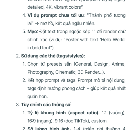
detailed, 4K, vibrant colors”.
Ví dụ prompt chưa tối ưu
: “Thành phố tương
lai” → mơ hồ, kết quả ngẫu nhiên.
Mẹo
: Đặt text trong ngoặc kép “” để render chữ
chính xác (ví dụ: “Poster with text ‘Hello World’
in bold font”).
Sử dụng các thẻ (tags/styles)
:
Chọn từ presets sẵn (General, Design, Anime,
Photography, Cinematic, 3D Render…).
Kết hợp prompt và tags: Prompt mô tả nội dung,
tags định hướng phong cách – giúp kết quả nhất
quán hơn.
Tùy chỉnh các thông số
:
Tỷ lệ khung hình (aspect ratio)
: 1:1 (vuông),
16:9 (ngang), 9:16 (dọc TikTok), custom.
Số lượng hình ảnh
: 1-4 (miễn phí thường 4