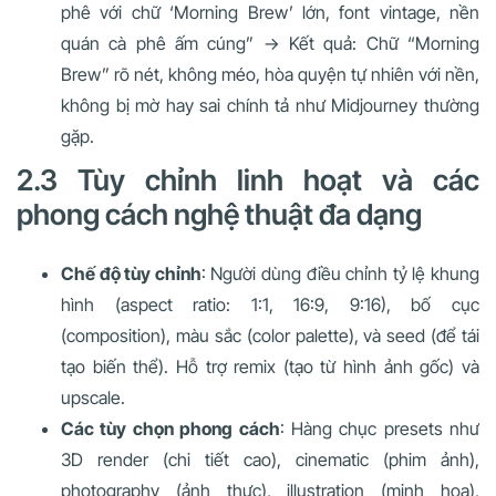
phê với chữ ‘Morning Brew’ lớn, font vintage, nền
quán cà phê ấm cúng” → Kết quả: Chữ “Morning
Brew” rõ nét, không méo, hòa quyện tự nhiên với nền,
không bị mờ hay sai chính tả như Midjourney thường
gặp.
2.3 Tùy chỉnh linh hoạt và các
phong cách nghệ thuật đa dạng
Chế độ tùy chỉnh
: Người dùng điều chỉnh tỷ lệ khung
hình (aspect ratio: 1:1, 16:9, 9:16), bố cục
(composition), màu sắc (color palette), và seed (để tái
tạo biến thể). Hỗ trợ remix (tạo từ hình ảnh gốc) và
upscale.
Các tùy chọn phong cách
: Hàng chục presets như
3D render (chi tiết cao), cinematic (phim ảnh),
photography (ảnh thực), illustration (minh họa),