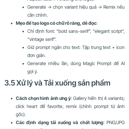
Generate → chọn variant hiệu quả → Remix nếu
cần chỉnh.
Mẹo để tạo logo có chữ rõ ràng, dễ đọc
:
Chỉ định font: “bold sans-serif”, “elegant script”,
“vintage serif”.
Giữ prompt ngắn cho text: Tập trung text + icon
đơn giản.
Generate nhiều lần, dùng Magic Prompt để AI
gợi ý.
3.5 Xử lý và Tải xuống sản phẩm
Cách chọn hình ảnh ưng ý
: Gallery hiển thị 4 variants;
click heart để favorite, remix (chỉnh prompt từ ảnh
gốc).
Các định dạng tải xuống và chất lượng
: PNG/JPG