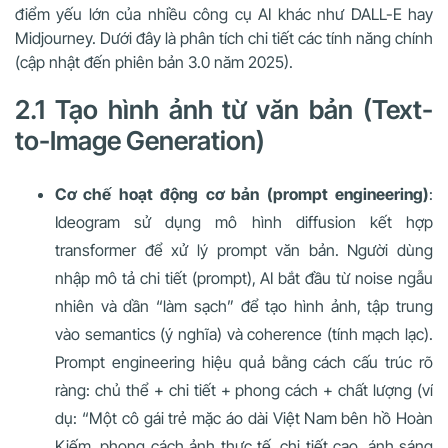
điểm yếu lớn của nhiều công cụ AI khác như DALL-E hay
Midjourney. Dưới đây là phân tích chi tiết các tính năng chính
(cập nhật đến phiên bản 3.0 năm 2025).
2.1 Tạo hình ảnh từ văn bản (Text-
to-Image Generation)
Cơ chế hoạt động cơ bản (prompt engineering)
:
Ideogram sử dụng mô hình diffusion kết hợp
transformer để xử lý prompt văn bản. Người dùng
nhập mô tả chi tiết (prompt), AI bắt đầu từ noise ngẫu
nhiên và dần “làm sạch” để tạo hình ảnh, tập trung
vào semantics (ý nghĩa) và coherence (tính mạch lạc).
Prompt engineering hiệu quả bằng cách cấu trúc rõ
ràng: chủ thể + chi tiết + phong cách + chất lượng (ví
dụ: “Một cô gái trẻ mặc áo dài Việt Nam bên hồ Hoàn
Kiếm, phong cách ảnh thực tế, chi tiết cao, ánh sáng