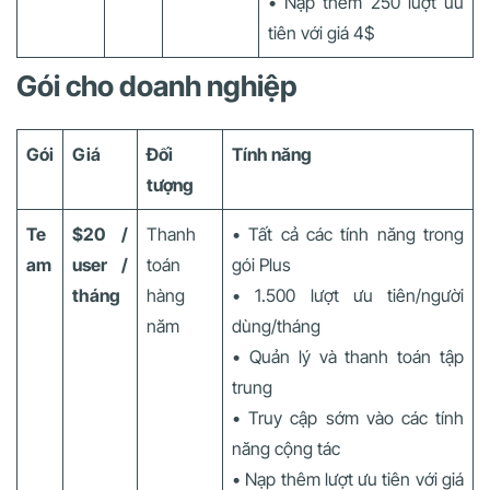
• Nạp thêm 250 lượt ưu
tiên với giá 4$
Gói cho doanh nghiệp
Gói
Giá
Đối
Tính năng
tượng
Te
$20 /
Thanh
• Tất cả các tính năng trong
am
user /
toán
gói Plus
tháng
hàng
• 1.500 lượt ưu tiên/người
năm
dùng/tháng
• Quản lý và thanh toán tập
trung
• Truy cập sớm vào các tính
năng cộng tác
• Nạp thêm lượt ưu tiên với giá