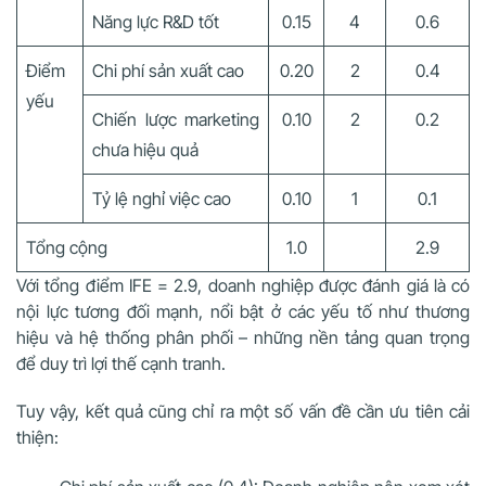
Năng lực R&D tốt
0.15
4
0.6
Điểm
Chi phí sản xuất cao
0.20
2
0.4
yếu
Chiến lược marketing
0.10
2
0.2
chưa hiệu quả
Tỷ lệ nghỉ việc cao
0.10
1
0.1
Tổng cộng
1.0
2.9
Với tổng điểm IFE = 2.9, doanh nghiệp được đánh giá là có
nội lực tương đối mạnh, nổi bật ở các yếu tố như thương
hiệu và hệ thống phân phối – những nền tảng quan trọng
để duy trì lợi thế cạnh tranh.
Tuy vậy, kết quả cũng chỉ ra một số vấn đề cần ưu tiên cải
thiện: