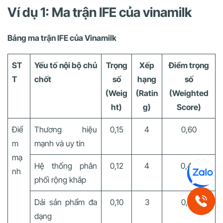
Ví dụ 1: Ma trận IFE của vinamilk
Bảng ma trận IFE của Vinamilk
ST
Yếu tố nội bộ chủ
Trọng
Xếp
Điểm trọng
T
chốt
số
hạng
số
(Weig
(Ratin
(Weighted
ht)
g)
Score)
Điể
Thương hiệu
0,15
4
0,60
m
mạnh và uy tín
mạ
Hệ thống phân
0,12
4
0,48
nh
phối rộng khắp
Dải sản phẩm đa
0,10
3
0,30
dạng