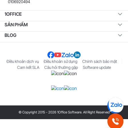
0106920494
1OFFICE
SẢN PHẨM
BLOG
Điều khoản dịch vụ
Điều khoản sử dụng
Chính sách bảo mật
Cam kết SLA
Câu hỏi thường gặp
Software update
© Copyright 2015 - 2026 1Office Software. All Right Reserved