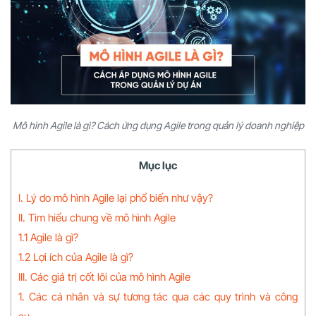
Mô hình Agile là gì? Cách ứng dụng Agile trong quản lý doanh nghiệp
Mục lục
I. Lý do mô hình Agile lại phổ biến như vậy?
II. Tìm hiểu chung về mô hình Agile
1.1 Agile là gì?
1.2 Lợi ích của Agile là gì?
III. Các giá trị cốt lõi của mô hình Agile
1. Các cá nhân và sự tương tác qua các quy trình và công