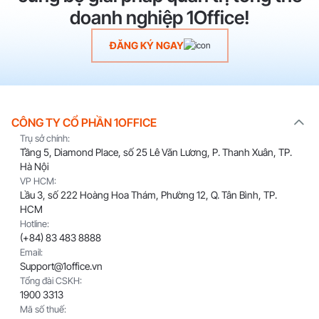
doanh nghiệp 1Office!
ĐĂNG KÝ NGAY
CÔNG TY CỔ PHẦN 1OFFICE
Trụ sở chính:
Tầng 5, Diamond Place, số 25 Lê Văn Lương, P. Thanh Xuân, TP.
Hà Nội
VP HCM:
Lầu 3, số 222 Hoàng Hoa Thám, Phường 12, Q. Tân Bình, TP.
HCM
Hotline:
(+84) 83 483 8888
Email:
Support@1office.vn
Tổng đài CSKH:
1900 3313
Mã số thuế: