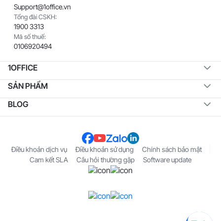
Support@1office.vn
Tổng đài CSKH:
1900 3313
Mã số thuế:
0106920494
1OFFICE
SẢN PHẨM
BLOG
Điều khoản dịch vụ
Điều khoản sử dụng
Chính sách bảo mật
Cam kết SLA
Câu hỏi thường gặp
Software update