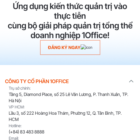
Ứng dụng kiến thức quản trị vào
thực tiễn
cùng bộ giải pháp quản trị tổng thể
doanh nghiệp 1Office!
ĐĂNG KÝ NGAY
CÔNG TY CỔ PHẦN 1OFFICE
Trụ sở chính:
Tầng 5, Diamond Place, số 25 Lê Văn Lương, P. Thanh Xuân, TP.
Hà Nội
VP HCM:
Lầu 3, số 222 Hoàng Hoa Thám, Phường 12, Q. Tân Bình, TP.
HCM
Hotline:
(+84) 83 483 8888
Email: