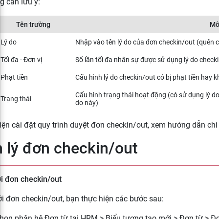
g cần lưu ý:
Tên trường
Mô
Lý do
Nhập vào tên lý do của đơn checkin/out (quên
Tối đa - Đơn vị
Số lần tối đa nhân sự được sử dụng lý do checki
Phạt tiền
Cấu hình lý do checkin/out có bị phạt tiền hay 
Cấu hình trạng thái hoạt động (có sử dụng lý 
Trạng thái
do này)
iện cài đặt quy trình duyệt đơn checkin/out, xem hướng dẫn chi t
 lý đơn checkin/out
i đơn checkin/out
i đơn checkin/out, bạn thực hiện các bước sau:
Chọn phân hệ Đơn từ tại HRM > Biểu tượng tạo mới > Đơn từ > Đ