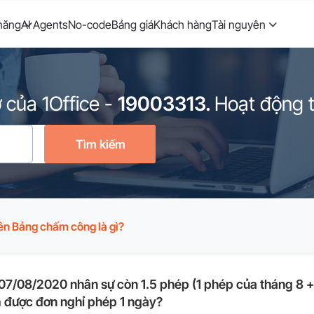
năng
AI Agents
No-code
Bảng giá
Khách hàng
Tài nguyên
 của 1Office
-
19003313.
Hoạt động từ
Tìm kiếm
ên Bảng chấm công là gì?
07/08/2020 nhân sự còn 1.5 phép (1 phép của tháng 8 + 
 được đơn nghỉ phép 1 ngày?