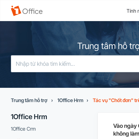
Tính 
Trung tâm hỗ trợ
Trung tâm hỗ trợ
›
1Office Hrm
›
Tác vụ "Chốt đơn" tr
1Office Hrm
Vào ngày 
1Office Crm
không làm