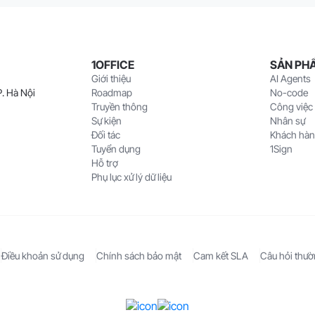
1OFFICE
SẢN PH
Giới thiệu
AI Agents
. Hà Nội
Roadmap
No-code
Truyền thông
Công việc
Sự kiện
Nhân sự
Đối tác
Khách hà
Tuyển dụng
1Sign
Hỗ trợ
Phụ lục xử lý dữ liệu
Điều khoản sử dụng
Chính sách bảo mật
Cam kết SLA
Câu hỏi thư