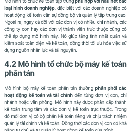
Mô hình tổ chức kế toán tập trung
phù hợp với hầu hết các
loại hình doanh nghiệp
, đặc biệt với các doanh nghiệp có
hoạt động kế toán cần sự đồng bộ và quản lý tập trung cao.
Ngoài ra, ngay cả đối với các đơn vị có nhiều chi nhánh, các
công ty con hay các đơn vị thành viên trực thuộc cũng có
thể áp dụng mô hình này. Nó giúp tăng tính nhất quán và
kiểm soát toàn diện về kế toán, đồng thời tối ưu hóa việc sử
dụng nguồn nhân lực và tài nguyên.
4.2 Mô hình tổ chức bộ máy kế toán
phân tán
Mô hình bộ máy kế toán phân tán thường
phân phối các
hoạt động kế toán và tài chính
đến từng đơn vị con, chi
nhánh hoặc văn phòng. Mô hình này được phân cấp thành
kế toán trung tâm và các đơn vị kế toán trực thuộc. Trong
đó mỗi đơn vị có bộ phận kế toán riêng và chịu trách nhiệm
quản lý tài chính và kế toán. Đồng thời các đơn vị con có khả
năng tự chủ và tự quản lý hoạt động kế toán của mình.