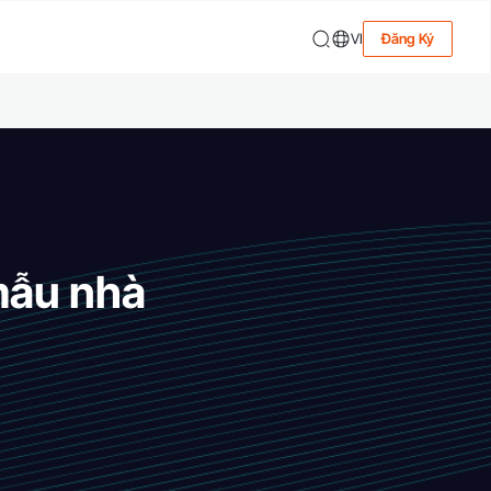
VI
Đăng Ký
 mẫu nhà