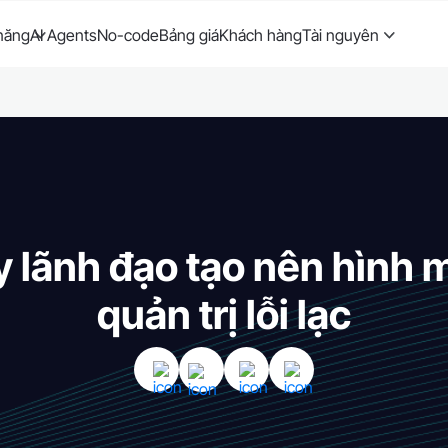
năng
AI Agents
No-code
Bảng giá
Khách hàng
Tài nguyên
y lãnh đạo tạo nên hình
quản trị lỗi lạc