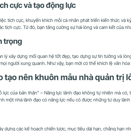
ch cực và tạo động lực
c tích cực, khuyến khích mỗi cá nhân phát triển kiến thức và k
c tích cực. Từ đó, bạn tăng cường sự hài lòng và cam kết của nhâ
n trọng
uản lý xây dựng mối quan hệ tốt đẹp, tạo dựng sự tin tưởng và lò
mọi người xung quanh. Như vậy, bạn mới có thể khích lệ văn hóa 
o tạo nên khuôn mẫu nhà quản trị lỗ
 lực của bản thân” – Năng lực lãnh đạo không tự nhiên mà có, t
ành một nhà lãnh đạo có năng lực nếu có được những tư duy lãnh
ây dựng các kế hoạch chiến lược, mục tiêu dài hạn, chẳng hạn nh