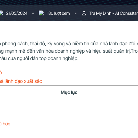
21/05/2024
180 lượt xem
Tra My Dinh - AI Consulta
h phong cách, thái độ, kỳ vọng và niềm tin của nhà lãnh đạo đối
mạnh mẽ đến văn hóa doanh nghiệp và hiệu suất quản trị.Trong b
 mẫu của người dẫn top doanh nghiệp.
ó
hà lãnh đạo xuất sắc
Mục lục
hù hợp