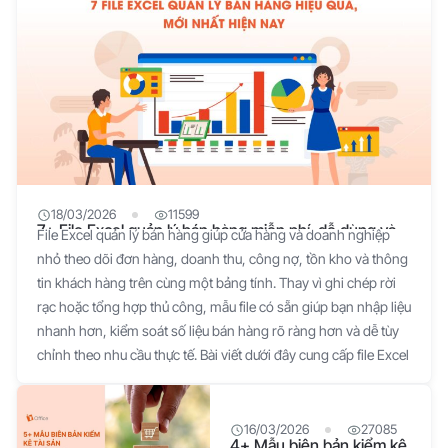
18/03/2026
11599
7+ File Excel quản lý bán hàng miễn phí, dễ dùng và
File Excel quản lý bán hàng giúp cửa hàng và doanh nghiệp
dễ chỉnh sửa
nhỏ theo dõi đơn hàng, doanh thu, công nợ, tồn kho và thông
tin khách hàng trên cùng một bảng tính. Thay vì ghi chép rời
rạc hoặc tổng hợp thủ công, mẫu file có sẵn giúp bạn nhập liệu
nhanh hơn, kiểm soát số liệu bán hàng rõ ràng hơn và dễ tùy
chỉnh theo nhu cầu thực tế. Bài viết dưới đây cung cấp file Excel
quản lý bán hàng miễn phí kèm hướng dẫn sử dụng dễ áp
dụng. 1. Doanh nghiệp có nên sử dụng file Excel quản lý bán
hàng? Việc sử dụng Excel trong quản lý bán hàng là một lựa
16/03/2026
27085
4+ Mẫu biên bản kiểm kê