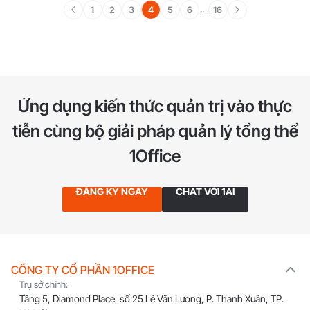
1
2
3
4
5
6
16
...
Ứng dụng kiến thức quản trị vào thực
tiễn
cùng bộ giải pháp quản lý tổng thể
1Office
ĐĂNG KÝ NGAY
CHAT VỚI 1AI
CÔNG TY CỔ PHẦN 1OFFICE
Trụ sở chính:
Tầng 5, Diamond Place, số 25 Lê Văn Lương, P. Thanh Xuân, TP.