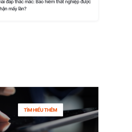
iải đáp thắc mắc: Bảo hiểm thất nghiệp được
hận mấy lần?
TÌM HIỂU THÊM