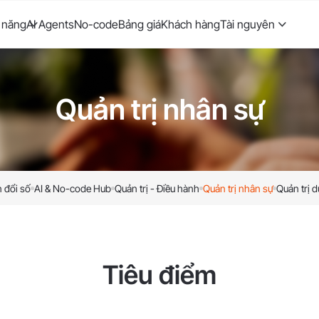
 năng
AI Agents
No-code
Bảng giá
Khách hàng
Tài nguyên
Quản trị nhân sự
 đổi số
AI & No-code Hub
Quản trị - Điều hành
Quản trị nhân sự
Quản trị d
Tiêu điểm