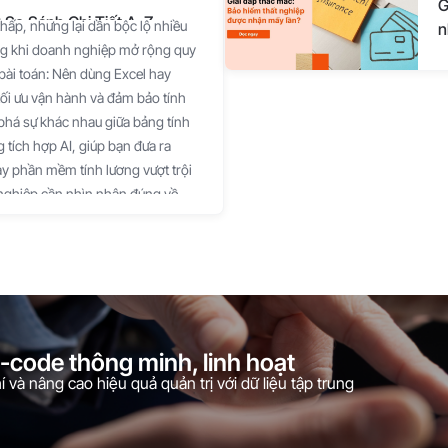
G
So Sánh Chi Tiết A-Z
thấp, nhưng lại dần bộc lộ nhiều
n
ứng khi doanh nghiệp mở rộng quy
bài toán: Nên dùng Excel hay
ối ưu vận hành và đảm bảo tính
 phá sự khác nhau giữa bảng tính
 tích hợp AI, giúp bạn đưa ra
y phần mềm tính lương vượt trội
 nghiệp cần nhìn nhận đúng về
công vạn năng, trong khi phần
thống quản trị tự động hóa.
ợt trội" phụ thuộc vào quy mô,
 doanh nghiệp. Dưới đây là sự so
so sánh Tính lương bằng Excel Phần
 ban đầu Miễn phí (đã có sẵn trong
o-code thông minh, linh hoạt
 phí theo dạng thuê bao (SaaS)
 và nâng cao hiệu quả quản trị với dữ liệu tập trung
n hạn) Tốc độ & Tự động hóa Chậm
chấm công, đơn phép thủ công.