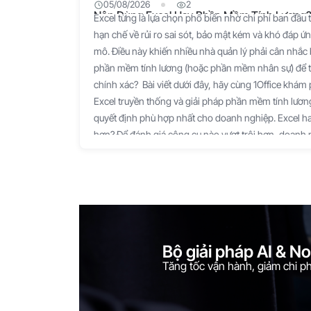
05/08/2026
2
Nên Dùng Excel Hay Phần Mềm Tính Lương? 
Excel từng là lựa chọn phổ biến nhờ chi phí ban đầu 
hạn chế về rủi ro sai sót, bảo mật kém và khó đáp 
mô. Điều này khiến nhiều nhà quản lý phải cân nhắc 
phần mềm tính lương (hoặc phần mềm nhân sự) để t
chính xác? Bài viết dưới đây, hãy cùng 1Office khám
Excel truyền thống và giải pháp phần mềm tính lương
quyết định phù hợp nhất cho doanh nghiệp. Excel ha
hơn? Để đánh giá công cụ nào vượt trội hơn, doanh
tính năng của từng loại: Excel là một bảng tính thủ 
mềm tính lương (hoặc phần mềm nhân sự) là một hệ 
Không có công cụ nào hoàn hảo tuyệt đối, mà sự "vư
bài toán vận hành và định hướng phát triển của từng
sánh chi tiết trên các tiêu chí quan trọng: Tiêu chí 
mềm tính lương (AI/Cloud) Công cụ vượt trội Chi phí
Bộ giải pháp AI & N
bộ Office), không mất phí bản quyền hàng tháng. Trả
Tăng tốc vận hành, giảm chi phí
dựa trên số lượng nhân sự/tháng. Excel (Tối ưu ngắ
(Mất 2 - 5 ngày/kỳ lương). Phải copy-paste dữ liệu 
Nhanh (Mất 15