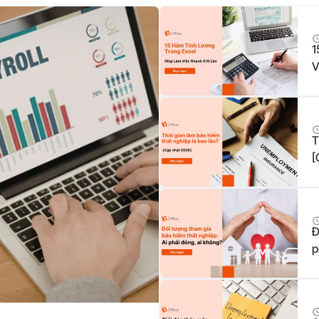
1
V
T
[
Đ
p