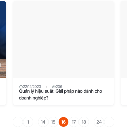
22/12/2023
206
Quản lý hiệu suất: Giải pháp nào dành cho
doanh nghiệp?
1
14
15
16
17
18
24
...
...