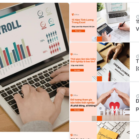
1
V
T
[
Đ
p