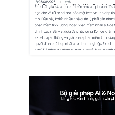
05/08/2026
6
Nên Dùng Excel Hay Phần Mềm Tính Lương? 
Excel từng là lựa chọn phổ biến nhờ chi phí ban đầu 
hạn chế về rủi ro sai sót, bảo mật kém và khó đáp 
mô. Điều này khiến nhiều nhà quản lý phải cân nhắc 
phần mềm tính lương (hoặc phần mềm nhân sự) để t
chính xác? Bài viết dưới đây, hãy cùng 1Office khám
Excel truyền thống và giải pháp phần mềm tính lương
quyết định phù hợp nhất cho doanh nghiệp. Excel ha
hơn? Để đánh giá công cụ nào vượt trội hơn, doanh
tính năng của từng loại: Excel là một bảng tính thủ 
mềm tính lương (hoặc phần mềm nhân sự) là một hệ 
Không có công cụ nào hoàn hảo tuyệt đối, mà sự "vư
bài toán vận hành và định hướng phát triển của từng
sánh chi tiết trên các tiêu chí quan trọng: Tiêu chí 
mềm tính lương (AI/Cloud) Công cụ vượt trội Chi phí
Bộ giải pháp AI & N
bộ Office), không mất phí bản quyền hàng tháng. Trả
Tăng tốc vận hành, giảm chi phí
dựa trên số lượng nhân sự/tháng. Excel (Tối ưu ngắ
(Mất 2 - 5 ngày/kỳ lương). Phải copy-paste dữ liệu 
Nhanh (Mất 15