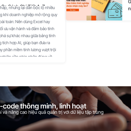
G
So Sánh Chi Tiết A-Z
thấp, nhưng lại dần bộc lộ nhiều
n
ứng khi doanh nghiệp mở rộng quy
bài toán: Nên dùng Excel hay
ối ưu vận hành và đảm bảo tính
 phá sự khác nhau giữa bảng tính
 tích hợp AI, giúp bạn đưa ra
y phần mềm tính lương vượt trội
 nghiệp cần nhìn nhận đúng về
công vạn năng, trong khi phần
thống quản trị tự động hóa.
ợt trội" phụ thuộc vào quy mô,
 doanh nghiệp. Dưới đây là sự so
so sánh Tính lương bằng Excel Phần
 ban đầu Miễn phí (đã có sẵn trong
o-code thông minh, linh hoạt
 phí theo dạng thuê bao (SaaS)
 và nâng cao hiệu quả quản trị với dữ liệu tập trung
n hạn) Tốc độ & Tự động hóa Chậm
chấm công, đơn phép thủ công.