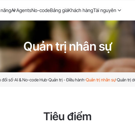
 năng
AI Agents
No-code
Bảng giá
Khách hàng
Tài nguyên
Quản trị nhân sự
 đổi số
AI & No-code Hub
Quản trị - Điều hành
Quản trị nhân sự
Quản trị d
Tiêu điểm