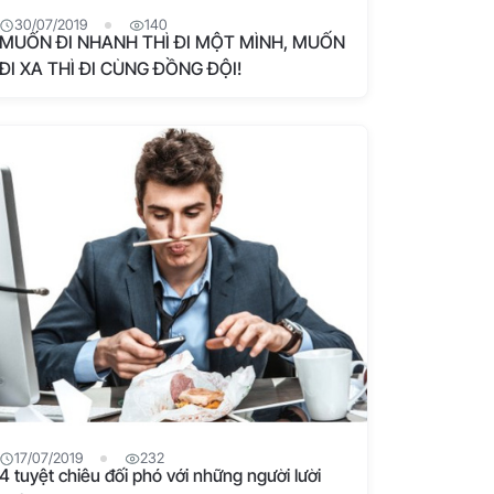
30/07/2019
140
MUỐN ĐI NHANH THÌ ĐI MỘT MÌNH, MUỐN
ĐI XA THÌ ĐI CÙNG ĐỒNG ĐỘI!
17/07/2019
232
4 tuyệt chiêu đối phó với những người lười