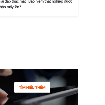
iải đáp thắc mắc: Bảo hiểm thất nghiệp được
hận mấy lần?
TÌM HIỂU THÊM