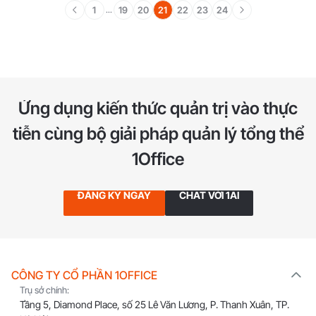
1
19
20
21
22
23
24
...
Ứng dụng kiến thức quản trị vào thực
tiễn
cùng bộ giải pháp quản lý tổng thể
1Office
ĐĂNG KÝ NGAY
CHAT VỚI 1AI
CÔNG TY CỔ PHẦN 1OFFICE
Trụ sở chính:
Tầng 5, Diamond Place, số 25 Lê Văn Lương, P. Thanh Xuân, TP.