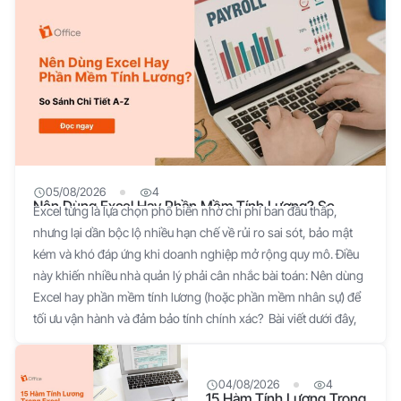
05/08/2026
4
Nên Dùng Excel Hay Phần Mềm Tính Lương? So
Excel từng là lựa chọn phổ biến nhờ chi phí ban đầu thấp,
Sánh Chi Tiết A-Z
nhưng lại dần bộc lộ nhiều hạn chế về rủi ro sai sót, bảo mật
kém và khó đáp ứng khi doanh nghiệp mở rộng quy mô. Điều
này khiến nhiều nhà quản lý phải cân nhắc bài toán: Nên dùng
Excel hay phần mềm tính lương (hoặc phần mềm nhân sự) để
tối ưu vận hành và đảm bảo tính chính xác? Bài viết dưới đây,
hãy cùng 1Office khám phá sự khác nhau giữa bảng tính Excel
truyền thống và giải pháp phần mềm tính lương tích hợp AI,
giúp bạn đưa ra quyết định phù hợp nhất cho doanh nghiệp.
04/08/2026
4
15 Hàm Tính Lương Trong