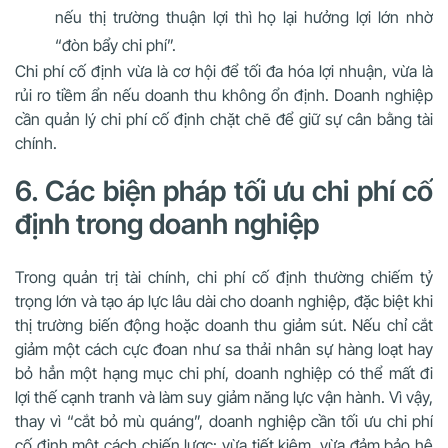
nếu thị trường thuận lợi thì họ lại hưởng lợi lớn nhờ
“đòn bẩy chi phí”.
Chi phí cố định vừa là cơ hội để tối đa hóa lợi nhuận, vừa là
rủi ro tiềm ẩn nếu doanh thu không ổn định. Doanh nghiệp
cần quản lý chi phí cố định chặt chẽ để giữ sự cân bằng tài
chính.
6. Các biện pháp tối ưu chi phí cố
định trong doanh nghiệp
Trong quản trị tài chính, chi phí cố định thường chiếm tỷ
trọng lớn và tạo áp lực lâu dài cho doanh nghiệp, đặc biệt khi
thị trường biến động hoặc doanh thu giảm sút. Nếu chỉ cắt
giảm một cách cực đoan như sa thải nhân sự hàng loạt hay
bỏ hẳn một hạng mục chi phí, doanh nghiệp có thể mất đi
lợi thế cạnh tranh và làm suy giảm năng lực vận hành. Vì vậy,
thay vì “cắt bỏ mù quáng”, doanh nghiệp cần tối ưu chi phí
cố định một cách chiến lược: vừa tiết kiệm, vừa đảm bảo hệ