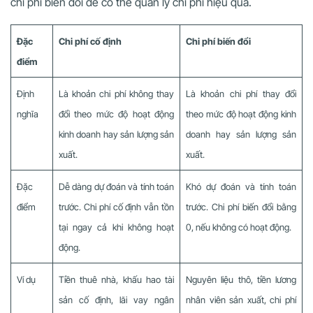
chi phí biến đổi để có thể quản lý chi phí hiệu quả.
Đặc
Chi phí cố định
Chi phí biến đổi
điểm
Định
Là khoản chi phí không thay
Là khoản chi phí thay đổi
nghĩa
đổi theo mức độ hoạt động
theo mức độ hoạt động kinh
kinh doanh hay sản lượng sản
doanh hay sản lượng sản
xuất.
xuất.
Đặc
Dễ dàng dự đoán và tính toán
Khó dự đoán và tính toán
điểm
trước. Chi phí cố định vẫn tồn
trước. Chi phí biến đổi bằng
tại ngay cả khi không hoạt
0, nếu không có hoạt động.
động.
Ví dụ
Tiền thuê nhà, khấu hao tài
Nguyên liệu thô, tiền lương
sản cố định, lãi vay ngân
nhân viên sản xuất, chi phí