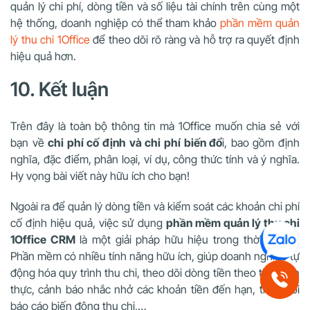
quản lý chi phí, dòng tiền và số liệu tài chính trên cùng một
hệ thống, doanh nghiệp có thể tham khảo
phần mềm quản
lý thu chi 1Office
để theo dõi rõ ràng và hỗ trợ ra quyết định
hiệu quả hơn.
10. Kết luận
Trên đây là toàn bộ thông tin mà 1Office muốn chia sẻ với
bạn về
chi phí cố định và chi phí biến đổ
i, bao gồm định
nghĩa, đặc điểm, phân loại, ví dụ, công thức tính và ý nghĩa.
Hy vọng bài viết này hữu ích cho bạn!
Ngoài ra để quản lý dòng tiền và kiểm soát các khoản chi phí
cố định hiệu quả, việc sử dụng
phần mềm quản lý thu chi
1Office CRM
là một giải pháp hữu hiệu trong thời kỳ 4.0.
Phần mềm có nhiều tính năng hữu ích, giúp doanh nghiệp tự
động hóa quy trình thu chi, theo dõi dòng tiền theo thời gian
thực, cảnh báo nhắc nhở các khoản tiền đến hạn, theo dõi
báo cáo biến động thu chi,…