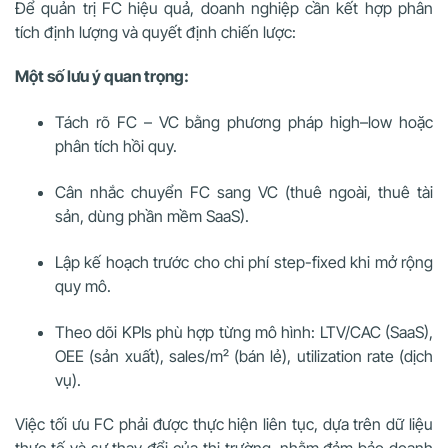
Để quản trị FC hiệu quả, doanh nghiệp cần kết hợp phân
tích định lượng và quyết định chiến lược:
Một số lưu ý quan trọng:
Tách rõ FC – VC bằng phương pháp high–low hoặc
phân tích hồi quy.
Cân nhắc chuyển FC sang VC (thuê ngoài, thuê tài
sản, dùng phần mềm SaaS).
Lập kế hoạch trước cho chi phí step-fixed khi mở rộng
quy mô.
Theo dõi KPIs phù hợp từng mô hình: LTV/CAC (SaaS),
OEE (sản xuất), sales/m² (bán lẻ), utilization rate (dịch
vụ).
Việc tối ưu FC phải được thực hiện liên tục, dựa trên dữ liệu