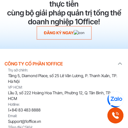
thực tiễn
cùng bộ giải pháp quản trị tổng thể
doanh nghiệp 1Office!
ĐĂNG KÝ NGAY
CÔNG TY CỔ PHẦN 1OFFICE
Trụ sở chính:
Tầng 5, Diamond Place, số 25 Lê Văn Lương, P. Thanh Xuân, TP.
Hà Nội
VP HCM:
Lầu 3, số 222 Hoàng Hoa Thám, Phường 12, Q. Tân Bình, TP.
HCM
Hotline:
(+84) 83 483 8888
Email:
Support@1office.vn
Tổng đài CSKH: