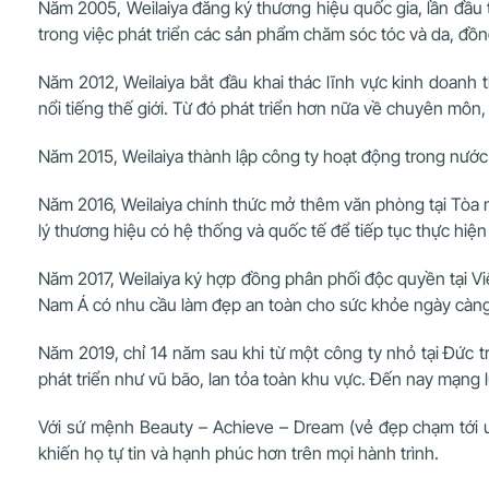
Năm 2005, Weilaiya đăng ký thương hiệu quốc gia, lần đầu ti
trong việc phát triển các sản phẩm chăm sóc tóc và da, đồ
Năm 2012, Weilaiya bắt đầu khai thác lĩnh vực kinh doanh 
nổi tiếng thế giới. Từ đó phát triển hơn nữa về chuyên môn
Năm 2015, Weilaiya thành lập công ty hoạt động trong nước 
Năm 2016, Weilaiya chính thức mở thêm văn phòng tại Tòa 
lý thương hiệu có hệ thống và quốc tế để tiếp tục thực hiệ
Năm 2017, Weilaiya ký hợp đồng phân phối độc quyền tại Vi
Nam Á có nhu cầu làm đẹp an toàn cho sức khỏe ngày càng c
Năm 2019, chỉ 14 năm sau khi từ một công ty nhỏ tại Đức 
phát triển như vũ bão, lan tỏa toàn khu vực. Đến nay mạng 
Với sứ mệnh Beauty – Achieve – Dream (vẻ đẹp chạm tới ư
khiến họ tự tin và hạnh phúc hơn trên mọi hành trình.