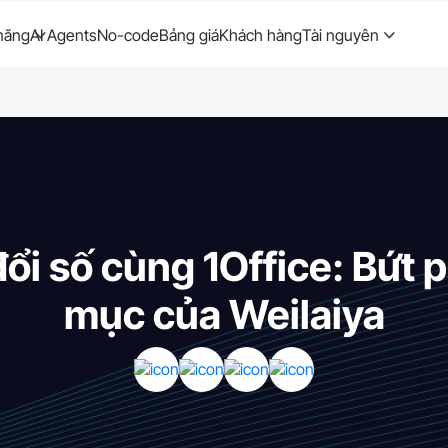
năng
AI Agents
No-code
Bảng giá
Khách hàng
Tài nguyên
ổi số cùng 1Office: Bứt 
mục của Weilaiya