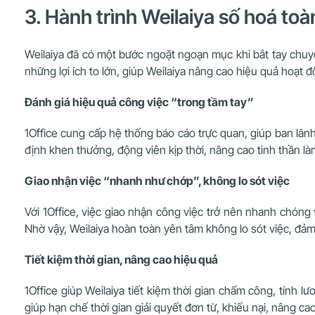
3. Hành trình Weilaiya số hoá to
Weilaiya đã có một bước ngoặt ngoạn mục khi bắt tay chuy
những lợi ích to lớn, giúp Weilaiya nâng cao hiệu quả hoạt 
Đánh giá hiệu quả công việc “trong tầm tay”
1Office cung cấp hệ thống báo cáo trực quan, giúp ban lãn
định khen thưởng, động viên kịp thời, nâng cao tinh thần là
Giao nhận việc “nhanh như chớp”, không lo sót việc
Với 1Office, việc giao nhận công việc trở nên nhanh chóng
Nhờ vậy, Weilaiya hoàn toàn yên tâm không lo sót việc, đả
Tiết kiệm thời gian, nâng cao hiệu quả
1Office giúp Weilaiya tiết kiệm thời gian chấm công, tính
giúp hạn chế thời gian giải quyết đơn từ, khiếu nại, nâng ca