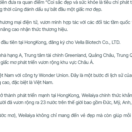
ên đưa ra quan điểm “Coi sắc đẹp và sức khỏe là tiêu chí phát tr
ng thời cũng đánh dấu sự bắt đầu một giấc mơ đẹp.
thương mại điện tử, vươn mình hợp tác với các đối tác tầm quố
, nâng cao nhận thức thương hiệu.
đầu tiên tại HongKong, đăng ký cho Vella Biotech Co., LTD.
nhà hạng A, Trung tâm tài chính Greenland, Quảng Châu, Trung 
n giấc mơ phát triển vươn rộng khu vực Châu Á.
ệt Nam với công ty Wonder Union. Đây là một bước đi lịch sử của
ao, đặc biệt là Việt Nam.
trở thành phát triển mạnh tại HongKong, Weilaiya chính thức kh
lưới đã vươn rộng ra 23 nước trên thế giới bao gồm Đức, Mỹ, Anh,
ớc mơ), Weilaiya không chỉ mang đến vẻ đẹp mà còn giúp mỗi 