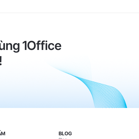
ùng 1Office
!
ẨM
BLOG