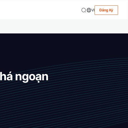
VI
Đăng Ký
phá ngoạn