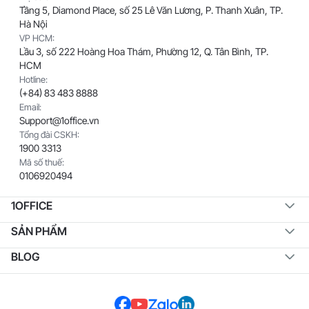
Tầng 5, Diamond Place, số 25 Lê Văn Lương, P. Thanh Xuân, TP.
Hà Nội
VP HCM:
Lầu 3, số 222 Hoàng Hoa Thám, Phường 12, Q. Tân Bình, TP.
HCM
Hotline:
(+84) 83 483 8888
Email:
Support@1office.vn
Tổng đài CSKH:
1900 3313
Mã số thuế:
0106920494
1OFFICE
SẢN PHẨM
BLOG