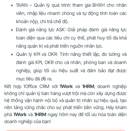
1IVAN – Quản lý quá trình tham gia BHXH cho nhân
viên, nhập liệu nhanh chóng và tự động tính toán các
khoản nộp, chi trả chế độ.
Đánh giá năng lực ASK: Giải pháp đánh giá năng lực
toàn diện qua các tiêu chí cụ thể, phát huy tối đa khả
năng quản trị và phát triển nguồn nhân lực.
Quản lý KPI và OKR: Tính năng thiết lập, đo lường và
đánh giá KPI, OKR cho cá nhân, phòng ban và doanh
nghiệp, giúp tối ưu hiệu suất và đảm bảo đạt được
mục tiêu đã đề ra.
Kết hợp 1Office CRM với
1Work
và
1HRM
, doanh nghiệp
không chỉ quản lý bán hàng vượt trội mà còn xây dựng được
hệ thống vận hành nội bộ và quản trị nhân sự hiệu quả, tạo
nền tảng vững chắc cho sự phát triển bền vững. Hãy khám
phá
1Work
và
1HRM
ngay hôm nay để tối ưu hóa toàn diện
doanh nghiệp của bạn!