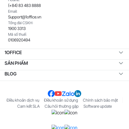
(+84) 83 483 8888
Email:
Support@1office.vn
Tổng đài CSKH:
1900 3313
Mã số thuế:
0106920494
1OFFICE
SẢN PHẨM
BLOG
Điều khoản dịch vụ
Điều khoản sử dụng
Chính sách bảo mật
Cam kết SLA
Câu hỏi thường gặp
Software update